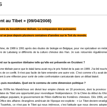
S
nt au Tibet »
(09/04/2008)
stoire du bouddhisme tibétain. La compassion des puissants.
qui se joue depuis plusieurs centaines d’années sur le Toit du monde.
hine, de 1988 à 1991 après des études de biologie en Belgique, pour me spécialiser en médecin
re de Labulang si différents de la culture chinoise des Han. Je suis retournée régulièrem
.
d sur la question tibétaine telle qu’elle est présentée en Occident ?
étain parce que le dalaï-lama avait reçu le prix Nobel de la paix en 1989. J’ai été touchée de 
ues de ce conflit. Il n’est pas facile de faire entendre une autre voix. C’est comme s’il y avai
nt à une réflexion pour sortir de cette confrontation caricaturale dans un débat biaisé.
es puis mondiales. Quel est le contenu de cette dimension politique ?
u XVIIIe les Mandchous ont divisé leur empire chinois en 18 provinces, dont la province tib
nglaise du Tibet une opportunité pour revendiquer l’indépendance. Or la Chine du début du X
publique populaire, le gouvernement de Pékin réaffirme les frontières chinoises. Dès 1956, u
ffice des affaires étrangères américain de l’époque est explicite : « Le Tibet devient stratég
outefois, ce n’est pas le Tibet qui nous intéresse, c’est l’attitude que nous devons adopt