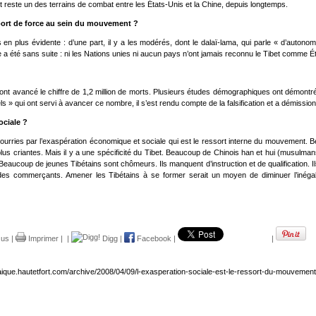
 reste un des terrains de combat entre les États-Unis et la Chine, depuis longtemps.
pport de force au sein du mouvement ?
en plus évidente : d’une part, il y a les modérés, dont le dalaï-lama, qui parle « d’autonom
a été sans suite : ni les Nations unies ni aucun pays n’ont jamais reconnu le Tibet comme É
ont avancé le chiffre de 1,2 million de morts. Plusieurs études démographiques ont démontré p
» qui ont servi à avancer ce nombre, il s’est rendu compte de la falsification et a démissionn
ociale ?
si nourries par l’exaspération économique et sociale qui est le ressort interne du mouvemen
 criantes. Mais il y a une spécificité du Tibet. Beaucoup de Chinois han et hui (musulmans) v
ucoup de jeunes Tibétains sont chômeurs. Ils manquent d’instruction et de qualification. Ils v
r des commerçants. Amener les Tibétains à se former serait un moyen de diminuer l’inéga
.us
|
Imprimer
|
|
Digg
|
Facebook
|
|
aique.hautetfort.com/archive/2008/04/09/l-exasperation-sociale-est-le-ressort-du-mouvement-