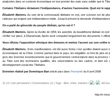
analysées dans un contexte économique en tout premier lieu mais sans oublier que le Tibet
Certains Tibétains réclament l’indépendance, d’autres l’autonomie. Quel est le ra
Élisabeth Martens.
Au sein de la communauté tibétaine en exil, une scission est de plus 
radicaux qui exigent une indépendance totale. Jusqu’à présent la demande d’indépendance 
On a parlé de génocide du peuple tibétain, qu’en est-il ?
Élisabeth Martens.
Après la révolte de 1959, les autorités du bouddhisme tibétain en exil 
vérifier sur place, à Dharamsala. Après avoir compulsé longuement les documents « officiels 
Vous réfutez l’opposition ethnique des émeutes et mettez l’accent sur une colère s
Élisabeth Martens.
Si les manifestations ont été aussi fortes c’est qu’elles étaient aus
économiques de la Chine. Comme partout dans le pays, les inégalités se font de plus en plus
gros des énormes investissements que le gouvernement central injecte dans la province. Bea
au Tibet sont des techniciens qualifiés, des universitaires ou des cadres, et bien sû
développement social des Tibétains.
Entretien réalisé par Dominique Bari
article paru dans
l’Humanité
du 8 avril 2008
11:13 |
Lien permanent
|
Commentaires (1)
| Tags :
tibet
,
chine
,
martens
|
|
del.icio
http://e-mos