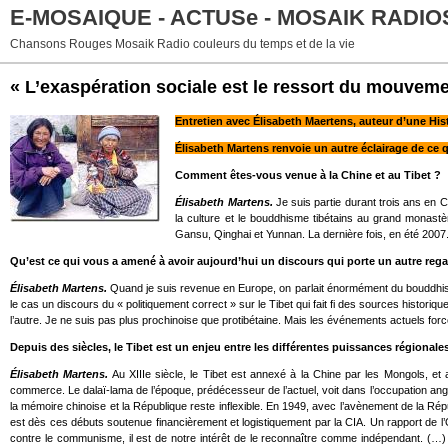
E-MOSAIQUE - ACTUSe - MOSAIK RADIO
Chansons Rouges Mosaik Radio couleurs du temps et de la vie
« L’exaspération sociale est le ressort du mouveme
Entretien avec Élisabeth Maertens, auteur d’une Hi
Élisabeth Martens renvoie un autre éclairage de ce 
Comment êtes-vous venue à la Chine et au Tibet ?
Élisabeth Martens.
Je suis partie durant trois ans en C
la culture et le bouddhisme tibétains au grand monastè
Gansu, Qinghai et Yunnan. La dernière fois, en été 2007
Qu’est ce qui vous a amené à avoir aujourd’hui un discours qui porte un autre regar
Élisabeth Martens.
Quand je suis revenue en Europe, on parlait énormément du bouddhisme tib
le cas un discours du « politiquement correct » sur le Tibet qui fait fi des sources historiq
l’autre. Je ne suis pas plus prochinoise que protibétaine. Mais les événements actuels force
Depuis des siècles, le Tibet est un enjeu entre les différentes puissances régional
Élisabeth Martens.
Au XIIIe siècle, le Tibet est annexé à la Chine par les Mongols, et a
commerce. Le dalaï-lama de l’époque, prédécesseur de l’actuel, voit dans l’occupation a
la mémoire chinoise et la République reste inflexible. En 1949, avec l’avènement de la Ré
est dès ces débuts soutenue financièrement et logistiquement par la CIA. Un rapport de l’O
contre le communisme, il est de notre intérêt de le reconnaître comme indépendant. (…) T