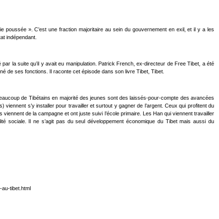
ie poussée ». C’est une fraction majoritaire au sein du gouvernement en exil, et il y a les
tat indépendant.
ar la suite qu’il y avait eu manipulation. Patrick French, ex-directeur de Free Tibet, a été
é de ses fonctions. Il raconte cet épisode dans son livre Tibet, Tibet.
t. Beaucoup de Tibétains en majorité des jeunes sont des laissés-pour-compte des avancées
iennent s’y installer pour travailler et surtout y gagner de l’argent. Ceux qui profitent du
iennent de la campagne et ont juste suivi l’école primaire. Les Han qui viennent travailler
lité sociale. Il ne s’agit pas du seul développement économique du Tibet mais aussi du
au-tibet.html