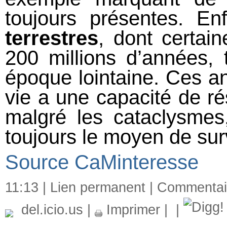
toujours présentes. En
terrestres
, dont certai
200 millions d’années, 
époque lointaine. Ces a
vie a une capacité de rés
malgré les cataclysmes
toujours le moyen de surv
Source CaMinteresse
11:13 |
Lien permanent
|
Commentair
del.icio.us
|
Imprimer
|
|