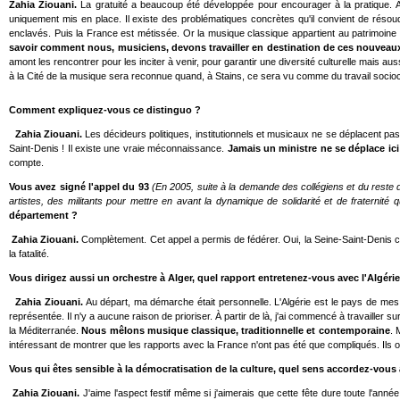
Zahia Ziouani.
La gratuité a beaucoup été développée pour encourager à la pratique. À
uniquement mis en place. Il existe des problématiques concrètes qu'il convient de résoud
enclavés. Puis la France est métissée. Or la musique classique appartient au patrimoine e
savoir comment nous, musiciens, devons travailler en destination de ces nouveau
amont les rencontrer pour les inciter à venir, pour garantir une diversité culturelle mais
à la Cité de la musique sera reconnue quand, à Stains, ce sera vu comme du travail sociocu
Comment expliquez-vous ce distinguo ?
Zahia Ziouani.
Les décideurs politiques, institutionnels et musicaux ne se déplacent pas
Saint-Denis ! Il existe une vraie méconnaissance.
Jamais un ministre ne se déplace ic
compte.
Vous avez signé l'appel du 93
(En 2005, suite à la demande des collégiens et du reste d
artistes, des militants pour mettre en avant la dynamique de solidarité et de fraternité
département ?
Zahia Ziouani.
Complètement. Cet appel a permis de fédérer. Oui, la Seine-Saint-Denis co
la fatalité.
Vous dirigez aussi un orchestre à Alger, quel rapport entretenez-vous avec l'Algé
Zahia Ziouani.
Au départ, ma démarche était personnelle. L'Algérie est le pays de mes 
représentée. Il n'y a aucune raison de prioriser. À partir de là, j'ai commencé à travail
la Méditerranée.
Nous mêlons musique classique, traditionnelle et contemporaine
. 
intéressant de montrer que les rapports avec la France n'ont pas été que compliqués. Ils 
Vous qui êtes sensible à la démocratisation de la culture, quel sens accordez-vous 
Zahia Ziouani.
J'aime l'aspect festif même si j'aimerais que cette fête dure toute l'anné