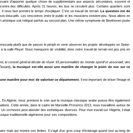
cessaire d'apporter quelque chose de supplémentaire aux aspects pécuniaires, souvent et
ntre des difficultés. Après 21 heures, les bus ne circulent plus. Certains quartiers sont
l nous faut prendre le temps d'expliquer. C'est un travail de terrain.
La question est de
ocio-éducatifs. Les rencontres entre le public et les musiciens existent peu. Nous allons en
spect artistique soit relégué parfois au second plan. Une même symphonie de Beethoven jouée
 Venezuela plutôt que de passer le périph et venir observer les projets développés en Seine-
 à la salle Pleyel. Nous manquons de visibilité, donc notre travail de terrain est peu pris en
t, le conseil général décide de réunir 93 personnalités du monde sportif et associatif, des
Ziouani)
, la musique est-elle aussi une manière de changer le point de vue sur ce
 une manière pour moi de valoriser ce département
. Il est important de briser l'image et
e. En Algérie, nous prenions le soin que la musique classique arabe puisse être également
mations. Cette année, dans le cadre de Marseille-Provence 2013, nous travaillons autour de
Un orchestre peut aborder des esthétiques diverses. Pour mon travail sur l'Algérie, il était
sique traditionnelle algérienne pour ses compositions.
aire mais qui montre ses limites. Il s'agit d'un gros coup d'éclairage quand tout au long de