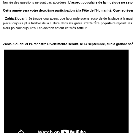
l'année des questions ne sont pas abordées.
L'aspect populaire de la musique ne se po
Cette année sera votre deuxième participation à la Fête de l'Humanité. Que représen
Zahia Ziouani.
Je trouve courageux que la grande scène accorde de la place à la mus
place toujours plus tardive de la culture dans les grilles.
Cette fête populaire rejoint le
alors pouvoir aujourd'hui en devenir acteur est très flatteur.
Zahia Ziouani et l’Orchestre Divertimento seront, le 14 septembre, sur la grande sc