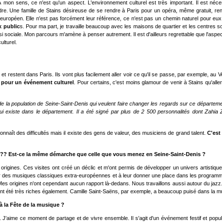
 mon sens, ce n'est qu'un aspect. L'environnement culturel est très important. Il est né
re. Une famille de Stains désireuse de se rendre à Paris pour un opéra, même gratuit, renco
uropéen. Elle n'est pas forcément leur référence, ce n'est pas un chemin naturel pour eux. I
x public
s. Pour ma part, je travaille beaucoup avec les maisons de quartier et les centres s
 aussi sociale. Mon parcours m'amène à penser autrement. Il est d'ailleurs regrettable que l'a
lturel.
 et restent dans Paris. Ils vont plus facilement aller voir ce qu'il se passe, par exemple, au
i pour un événement culturel
. Pour certains, c'est moins glamour de venir à Stains qu'aller
e la population de Seine-Saint-Denis qui veulent faire changer les regards sur ce départemen
 qui existe dans le département. Il a été signé par plus de 2 500 personnalités dont Zahia 
nnaît des difficultés mais il existe des gens de valeur, des musiciens de grand talent.
C'est
rie?? Est-ce la même démarche que celle que vous menez en Seine-Saint-Denis ?
origines. Ces visites ont créé un déclic et m'ont permis de développer un univers artistiqu
ler sur des musiques classiques extra-européennes et à leur donner une place dans les program
Mes origines n'ont cependant aucun rapport là-dedans. Nous travaillons aussi autour du jazz. 
ont été très riches également. Camille Saint-Saëns, par exemple, a beaucoup puisé dans la mu
à la Fête de la musique ?
e. J'aime ce moment de partage et de vivre ensemble. Il s'agit d'un événement festif et popul