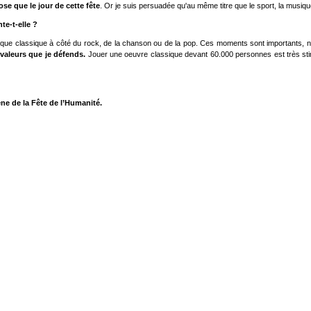
se que le jour de cette fête
. Or je suis persuadée qu'au même titre que le sport, la musiqu
te-t-elle ?
ique classique à côté du rock, de la chanson ou de la pop. Ces moments sont importants, 
s valeurs que je défends.
Jouer une oeuvre classique devant 60.000 personnes est très stimul
ène de la Fête de l’Humanité.