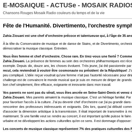
E-MOSAIQUE - ACTUSe - MOSAIK RADIO
Chansons Rouges Mosaik Radio couleurs du temps et de la vie
Fête de l'Humanité. Divertimento, l'orchestre symp
Zahia Ziouani est une chef d’orchestre précoce et talentueuse qui, à l’âge de 35 ans
À la tête du Conservatoire de musique et de danse de Stains, et de Divertimento, orchest
démocratiser la musique classique. Entretien.
Vous êtes femme et chef d’orchestre. Chose rare. En tirez-vous une fierté ? Comm
Zahia Ziouani.
La présence de femmes au sein des orchestres philharmoniques est récente
exemple. Depuis dix, douze ans, les choses évoluent. Très jeune, j'ai été passionnée par 
recul, cela reviendrait à vouloir être cosmonaute ou président de la République!
J'
peu compliqué. L'idée reçue voudrait qu'une femme n'ait pas l'autorité nécessaire pour dirig
challenge est de convaincre le monde musical que je suis en mesure de diriger de grands 
bon chef simplement, être efficace, exigeante et innovante dans mon travail.
Vos parents ne sont pas du sérail, vous êtes ancrée en Seine-Saint-Denis et vene
Zahia Ziouani.
Mes parents aimaient la musique classique. C'est un héritage familial. Par a
pour favoriser l'accès à la culture. J'ai pu devenir chef d'orchestre car j'ai pu grandir dans
rencontrer des professeurs intéressants et exigeants. Dès lors, quand j'ai débuté comm
d'associer la dimension artistique à la transmission. Il était important de transmettre à mo
maintenant. Si une famille veut se rendre au concert, il est important qu'elle puisse le faire
urbaine et ne développent les actions culturelles qu'en ce sens. Il est dommage d'opposer 
Les concerts de musique classique représentent 7% des pratiques culturelles des 