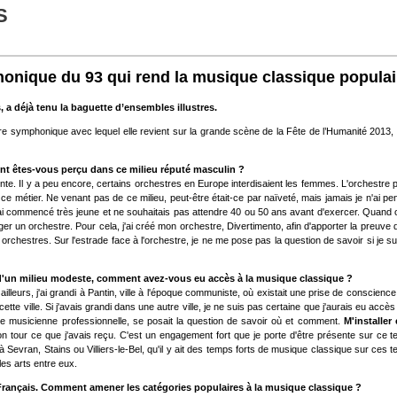
S
honique du 93 qui rend la musique classique populai
, a déjà tenu la baguette d’ensembles illustres.
re symphonique avec lequel elle revient sur la grande scène de la Fête de l’Humanité 2013,
ent êtes-vous perçu dans ce milieu réputé masculin ?
. Il y a peu encore, certains orchestres en Europe interdisaient les femmes. L'orchestre p
ce métier. Ne venant pas de ce milieu, peut-être était-ce par naïveté, mais jamais je n'ai pe
ai commencé très jeune et ne souhaitais pas attendre 40 ou 50 ans avant d'exercer. Quand on
er un orchestre. Pour cela, j'ai créé mon orchestre, Divertimento, afin d'apporter la preuve q
orchestres. Sur l'estrade face à l'orchestre, je ne me pose pas la question de savoir si j
z d'un milieu modeste, comment avez-vous eu accès à la musique classique ?
illeurs, j'ai grandi à Pantin, ville à l'époque communiste, où existait une prise de conscienc
 cette ville. Si j'avais grandi dans une autre ville, je ne suis pas certaine que j'aurais eu ac
e musicienne professionnelle, se posait la question de savoir où et comment.
M'installer
n tour ce que j'avais reçu. C'est un engagement fort que je porte d'être présente sur ce territ
 à Sevran, Stains ou Villiers-le-Bel, qu'il y ait des temps forts de musique classique sur ces t
les arts entre eux.
Français. Comment amener les catégories populaires à la musique classique ?