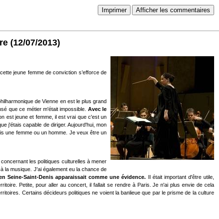
Imprimer
Afficher les commentaires
re
(12/07/2013)
 cette jeune femme de conviction s’efforce de
hilharmonique de Vienne en est le plus grand
nsé que ce métier m'était impossible.
Avec le
 est jeune et femme, il est vrai que c'est un
ue j'étais capable de diriger. Aujourd'hui, mon
e suis une femme ou un homme. Je veux être un
e concernant les politiques culturelles à mener
cès à la musique. J'ai également eu la chance de
 en Seine-Saint-Denis apparaissait comme une évidence.
Il était important d'être utile,
oire. Petite, pour aller au concert, il fallait se rendre à Paris. Je n'ai plus envie de cela
erritoires. Certains décideurs politiques ne voient la banlieue que par le prisme de la culture