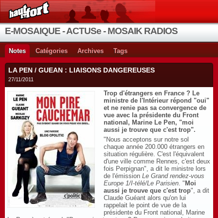
E-MOSAIQUE - ACTUSe - MOSAIK RADIOS
Notes
Catégories
Archives
Tags
LA PEN / GUEAN : LIAISONS DANGEREUSES
27/11/2011
Trop d'étrangers en France ? Le
ministre de l'Intérieur répond "oui"
et ne renie pas sa convergence de
vue avec la présidente du Front
national, Marine Le Pen, "moi
aussi je trouve que c'est trop".
"Nous acceptons sur notre sol
chaque année 200.000 étrangers en
situation régulière. C'est l'équivalent
d'une ville comme Rennes, c'est deux
fois Perpignan", a dit le ministre lors
de l'émission
Le Grand rendez-vous
Europe 1/I-télé/Le Parisien
. "
Moi
aussi je trouve que c'est trop
", a dit
Claude Guéant alors qu'on lui
rappelait le point de vue de la
présidente du Front national, Marine