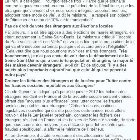
Le Pen, à cet égard. "Pourquoi est-ce trop ? Parce que je souhaite
comme le gouvernement, comme le président de la République, que les
étrangers qui viennent chez nous soient intégrés, adoptent nos lois,
adoptent notre mode de vie", a dit le ministre. Il a rappelé son objectif
de "diminuer en un an de 10% cette immigration".
Pas de droit de vote des étrangers aux élections locales
Par ailleurs, il a dit être opposé à des élections de maires étrangers, en
citant notamment la Seine-Saint-Denis. Le ministre a critiqué "l'accord
du Parti socialiste et des Verts" qui va plus loin que la proposition de loi
qui va être discutée au Sénat puisque cet accord prévoit l'éligibilité".
"Cela veut dire que nous pourrions avoir des maires étrangers.
Très
franchement, je n'ai pas envie de voir dans le département de la
Seine-Saint-Denis qui a une forte population étrangère, la majorité
des maires devenir étrangers
", a-t-il dit. Et de rajouter, "
il y a des
sujets plus importants aujourd'hui que celui-là qui se posent à
notre pays
".
Croiser les fichiers des étrangers et de la sécu pour "lutter contre
les fraudes sociales imputables aux étrangers"
Claude Guéant, a indiqué qu'à partir de janvier 2012 les fichiers des
étrangers résidant en France et de la Sécurité sociale seraient croisés,
offrant des "moyens plus efficaces" pour lutter contre les fraudes
sociales imputables aux étrangers. "Grâce à des dispositions
législatives nouvelles qui ont été publiées cette année, nous allons
pouvoir,
dès le 1er janvier prochain
, connecter les fichiers des
étrangers résidant en France et les fichiers de Sécurité sociale, de sorte
que nous aurons des moyens plus efficaces pour lutter contre ces
fraudes spécifiques", a affirmé le ministre de l'Intérieur.
A titre d'exemple, il a cité le versement des allocations familiales,