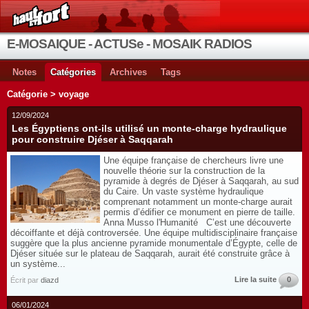
E-MOSAIQUE - ACTUSe - MOSAIK RADIOS
Notes
Catégories
Archives
Tags
Catégorie > voyage
12/09/2024
Les Égyptiens ont-ils utilisé un monte-charge hydraulique
pour construire Djéser à Saqqarah
Une équipe française de chercheurs livre une
nouvelle théorie sur la construction de la
pyramide à degrés de Djéser à Saqqarah, au sud
du Caire. Un vaste système hydraulique
comprenant notamment un monte-charge aurait
permis d’édifier ce monument en pierre de taille.
Anna Musso l'Humanité C’est une découverte
décoiffante et déjà controversée. Une équipe multidisciplinaire française
suggère que la plus ancienne pyramide monumentale d’Égypte, celle de
Djéser située sur le plateau de Saqqarah, aurait été construite grâce à
un système...
Lire la suite
0
Écrit par
diazd
06/01/2024