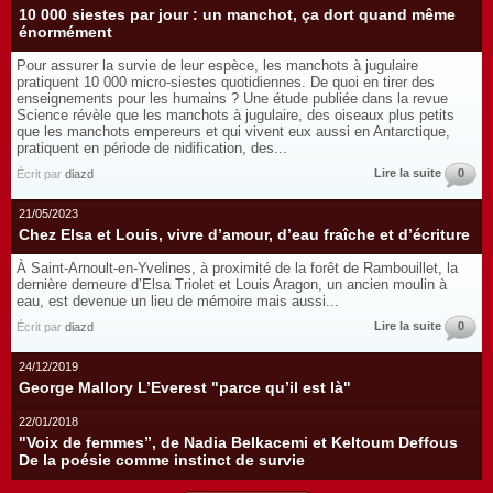
10 000 siestes par jour : un manchot, ça dort quand même
énormément
Pour assurer la survie de leur espèce, les manchots à jugulaire
pratiquent 10 000 micro-siestes quotidiennes. De quoi en tirer des
enseignements pour les humains ? Une étude publiée dans la revue
Science révèle que les manchots à jugulaire, des oiseaux plus petits
que les manchots empereurs et qui vivent eux aussi en Antarctique,
pratiquent en période de nidification, des...
Lire la suite
0
Écrit par
diazd
21/05/2023
Chez Elsa et Louis, vivre d’amour, d’eau fraîche et d’écriture
À Saint-Arnoult-en-Yvelines, à proximité de la forêt de Rambouillet, la
dernière demeure d’Elsa Triolet et Louis Aragon, un ancien moulin à
eau, est devenue un lieu de mémoire mais aussi...
Lire la suite
0
Écrit par
diazd
24/12/2019
George Mallory L’Everest "parce qu’il est là"
22/01/2018
"Voix de femmes”, de Nadia Belkacemi et Keltoum Deffous
De la poésie comme instinct de survie