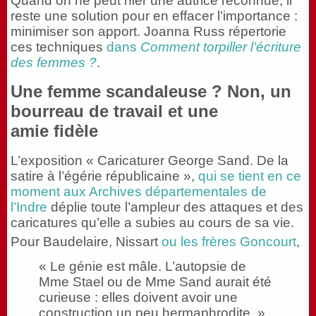
Quand on ne peut nier une autrice reconnue, il
reste une solution pour en effacer l’importance :
minimiser son apport. Joanna Russ répertorie
ces techniques
dans
Comment torpiller l’écriture
des femmes ?
.
Une femme scandaleuse ? Non, un
bourreau de travail et une
amie fidèle
L’exposition « Caricaturer George Sand. De la
satire à l’égérie républicaine »,
qui se tient en ce
moment aux Archives départementales de
l’Indre
déplie toute l’ampleur des attaques et des
caricatures qu’elle a subies au cours de sa vie.
Pour Baudelaire, Nissart
ou les frères Goncourt
,
« Le génie est mâle. L’autopsie de
Mme Stael ou de Mme Sand aurait été
curieuse : elles doivent avoir une
construction un peu hermaphrodite. »