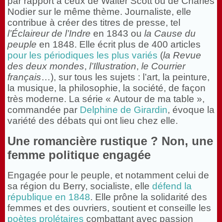
par rapport à ceux de Walter Scott ou de Charles
Nodier sur le même thème. Journaliste, elle
contribue à créer des titres de presse, tel
l’Éclaireur de l’Indre
en 1843 ou
la Cause du
peuple
en 1848. Elle écrit plus de 400 articles
pour les périodiques les plus variés
(
la Revue
des deux mondes
,
l’Illustration
,
le Courrier
français
…), sur tous les sujets : l’art, la peinture,
la musique, la philosophie, la société, de façon
très moderne. La série « Autour de ma table »,
commandée par
Delphine de Girardin
, évoque la
variété des débats qui ont lieu chez elle.
Une romancière rustique ? Non, une
femme politique engagée
Engagée pour le peuple, et notamment celui de
sa région du Berry, socialiste, elle
défend la
république en 1848
. Elle prône la solidarité des
femmes et des ouvriers, soutient et conseille les
poètes prolétaires
combattant avec passion