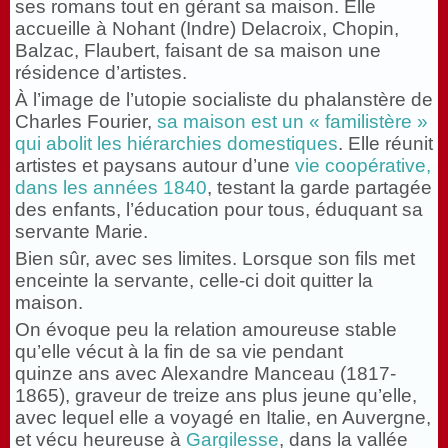
ses romans tout en gérant sa maison. Elle
accueille à Nohant (Indre) Delacroix, Chopin,
Balzac, Flaubert, faisant de sa maison une
résidence d’artistes.
À l’image de l’utopie socialiste du phalanstère de
Charles Fourier,
sa maison est un « familistère »
qui abolit les hiérarchies domestiques
. Elle réunit
artistes et paysans autour d’une
vie coopérative,
dans les années 1840
, testant la garde partagée
des enfants, l’éducation pour tous, éduquant sa
servante Marie.
Bien sûr, avec ses limites. Lorsque son fils met
enceinte la servante, celle-ci doit quitter la
maison.
On évoque peu la relation amoureuse stable
qu’elle vécut à la fin de sa vie pendant
quinze ans avec Alexandre Manceau (1817-
1865), graveur de treize ans plus jeune qu’elle,
avec lequel elle a voyagé en Italie, en Auvergne,
et vécu heureuse à
Gargilesse
, dans la vallée