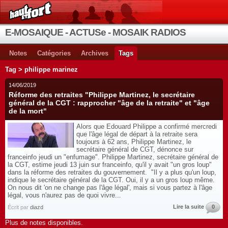
E-MOSAIQUE - ACTUSe - MOSAIK RADIOS
Notes
Catégories
Archives
Tags
Tag > philippe marinez
14/06/2019
Réforme des retraites "Philippe Martinez, le secrétaire
général de la CGT : rapprocher "âge de la retraite" et "âge
de la mort"
Alors que Edouard Philippe a confirmé mercredi
que l'âge légal de départ à la retraite sera
toujours à 62 ans, Philippe Martinez, le
secrétaire général de CGT, dénonce sur
franceinfo jeudi un "enfumage". Philippe Martinez, secrétaire général de
la CGT, estime jeudi 13 juin sur franceinfo, qu'il y avait "un gros loup"
dans la réforme des retraites du gouvernement. "Il y a plus qu'un loup,
indique le secrétaire général de la CGT. Oui, il y a un gros loup même.
On nous dit 'on ne change pas l'âge légal', mais si vous partez à l'âge
légal, vous n'aurez pas de quoi vivre...
Lire la suite
0
Écrit par
diazd
Plus de notes disponibles.