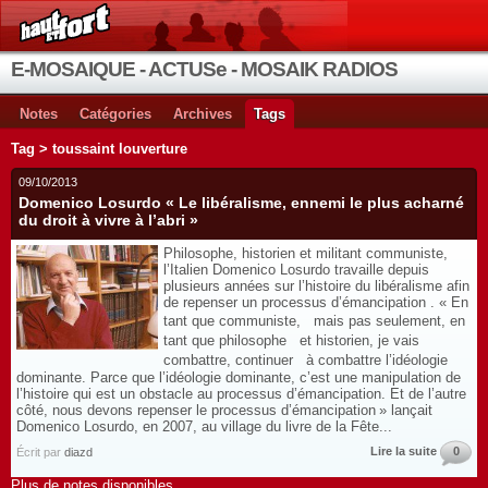
E-MOSAIQUE - ACTUSe - MOSAIK RADIOS
Notes
Catégories
Archives
Tags
Tag > toussaint louverture
09/10/2013
Domenico Losurdo « Le libéralisme, ennemi le plus acharné
du droit à vivre à l’abri »
Philosophe, historien et militant communiste,
l’Italien Domenico Losurdo travaille depuis
plusieurs années sur l’histoire du libéralisme afin
de repenser un processus d’émancipation . « En
tant que communiste, mais pas seulement, en
tant que philosophe et historien, je vais
combattre, continuer à combattre l’idéologie
dominante. Parce que l’idéologie dominante, c’est une manipulation de
l’histoire qui est un obstacle au processus d’émancipation. Et de l’autre
côté, nous devons repenser le processus d’émancipation » lançait
Domenico Losurdo, en 2007, au village du livre de la Fête...
Lire la suite
0
Écrit par
diazd
Plus de notes disponibles.