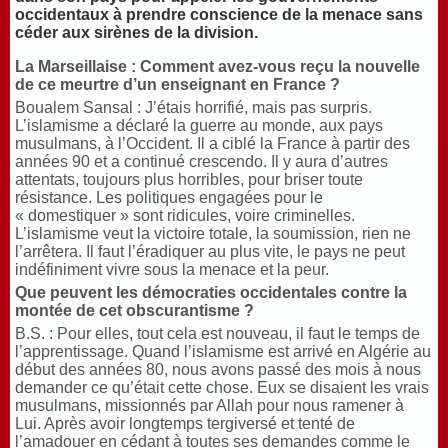
occidentaux à prendre conscience de la menace sans
céder aux sirènes de la division.
La Marseillaise :
Comment avez-vous reçu la nouvelle
de ce meurtre d’un enseignant en France
?
Boualem Sansal : J’étais horrifié, mais pas surpris.
L’islamisme a déclaré la guerre au monde, aux pays
musulmans, à l’Occident. Il a ciblé la France à partir des
années 90 et a continué crescendo. Il y aura d’autres
attentats, toujours plus horribles, pour briser toute
résistance. Les politiques engagées pour le
« domestiquer » sont ridicules, voire criminelles.
L’islamisme veut la victoire totale, la soumission, rien ne
l’arrêtera. Il faut l’éradiquer au plus vite, le pays ne peut
indéfiniment vivre sous la menace et la peur.
Que peuvent les démocraties occidentales contre la
montée de cet obscurantisme
?
B.S. : Pour elles, tout cela est nouveau, il faut le temps de
l’apprentissage. Quand l’islamisme est arrivé en Algérie au
début des années 80, nous avons passé des mois à nous
demander ce qu’était cette chose. Eux se disaient les vrais
musulmans, missionnés par Allah pour nous ramener à
Lui. Après avoir longtemps tergiversé et tenté de
l’amadouer en cédant à toutes ses demandes comme le