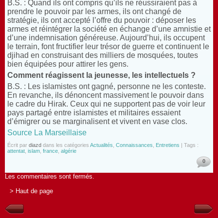
B.S. : Quand ils ont compris qu’ils ne réussiraient pas à
prendre le pouvoir par les armes, ils ont changé de
stratégie, ils ont accepté l’offre du pouvoir : déposer les
armes et réintégrer la société en échange d’une amnistie et
d’une indemnisation généreuse. Aujourd’hui, ils occupent
le terrain, font fructifier leur trésor de guerre et continuent le
djihad en construisant des milliers de mosquées, toutes
bien équipées pour attirer les gens.
Comment réagissent la jeunesse, les intellectuels ?
B.S. : Les islamistes ont gagné, personne ne les conteste.
En revanche, ils dénoncent massivement le pouvoir dans
le cadre du Hirak. Ceux qui ne supportent pas de voir leur
pays partagé entre islamistes et militaires essaient
d’émigrer ou se marginalisent et vivent en vase clos.
Source La Marseillaise
Écrit par
diazd
dans les catégories
Actualités
,
Connaissances
,
Entretiens
| Tags :
attentat
,
islam
,
france
,
algérie
0
Les commentaires sont fermés.
> Haut de page