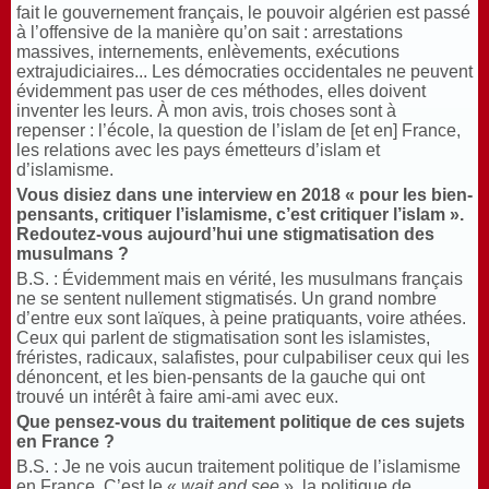
fait le gouvernement français, le pouvoir algérien est passé
à l’offensive de la manière qu’on sait : arrestations
massives, internements, enlèvements, exécutions
extrajudiciaires... Les démocraties occidentales ne peuvent
évidemment pas user de ces méthodes, elles doivent
inventer les leurs. À mon avis, trois choses sont à
repenser : l’école, la question de l’islam de [et en] France,
les relations avec les pays émetteurs d’islam et
d’islamisme.
Vous disiez dans une interview en 2018 «
pour les bien-
pensants, critiquer l’islamisme, c’est critiquer l’islam
».
Redoutez-vous aujourd’hui une stigmatisation des
musulmans ?
B.S. : Évidemment mais en vérité, les musulmans français
ne se sentent nullement stigmatisés. Un grand nombre
d’entre eux sont laïques, à peine pratiquants, voire athées.
Ceux qui parlent de stigmatisation sont les islamistes,
fréristes, radicaux, salafistes, pour culpabiliser ceux qui les
dénoncent, et les bien-pensants de la gauche qui ont
trouvé un intérêt à faire ami-ami avec eux.
Que pensez-vous du traitement politique de ces sujets
en France
?
B.S. : Je ne vois aucun traitement politique de l’islamisme
en France. C’est le «
wait and see
», la politique de