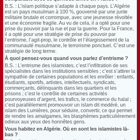
B.S. : L’islam politique s’adapte à chaque pays. L’Algérie
est un pays musulman à 100 %, gouverné par une junte
militaire brutale et corrompue, avec une jeunesse révoltée
et une économie fragile. Au vu de cela, il a opté pour une
prise du pouvoir par la rue et par la guerre. Pour la France,
il a opté pour une stratégie de prise du pouvoir par
l’entrisme, l’agit-prop, le contrôle et l’élargissement de la
communauté musulmane, le terrorisme ponctuel. C’est une
stratégie de long terme.
À quoi pensez-vous quand vous parlez d’entrisme
?
B.S. : L’entrisme des islamistes, c’est l’infiltration de ses
spécialistes dans les institutions sensibles ; c’est s’attirer la
sympathie de certaines populations et les enrôler : enfants,
étudiants, sportifs, artistes, intellectuels, syndicats,
commerçants, délinquants dans les quartiers et les
prisons ; c’est le contrôle de certaines activités
pourvoyeuses d’argent, les trafics, le commerce du halal ;
c’est parallèlement promouvoir un islam dit modéré, un
islam des Lumières, pour séduire, convertir, ce qui permet
de rendre les amalgames, les blasphèmes particulièrement
odieux aux yeux des honnêtes gens.
Vous habitez en Algérie. Où en sont les islamistes là-
bas
?