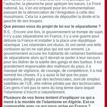
l’autruche, la pleurniche pour apitoyer les tueurs. Le Front
national, lui, s’en est emparé pour les instrumentaliser,
passant de la dénonciation de l’émigration à celle des
musulmans. Cela lui a permis de dépouiller la droite et la
gauche de ses troupes.
Que pensez-vous du projet de loi sur le séparatisme
?
B.S. : Encore une fois, le gouvernement se trompe de sujet,
il n’y a pas séparatisme en France, il y a une guerre pour
détruire la France et installer à la place une république
islamique. Les islamistes ont réussi, ils ont semé une telle
confusion qu’on ne sait plus qui est son ennemi. Le
gouvernement accuse les habitants de certaines banlieues
de séparatisme alors qu’il devrait se porter à leur secours
pour les libérer de la tutelle des gangs et des barbus. Il est
grandement responsable des malheurs du pays, il a
manqué de vigilance, de courage, de compétence, il a mal
nommé les choses. Il y a aussi le fait que les pays
européens, dirigés par des technocrates, sont de simples
satellites de l’UE, elle-même pilotée par des technocrates.
Ces gens n’ont pas le sens du long terme dans lequel
l’islamisme s’inscrit si naturellement.
Plusieurs de vos livres tentent d’expliquer ce qui a
mené à la montée de l’islamisme en Algérie. Est-ce
comparable avec ce qui nous arrive en France
?