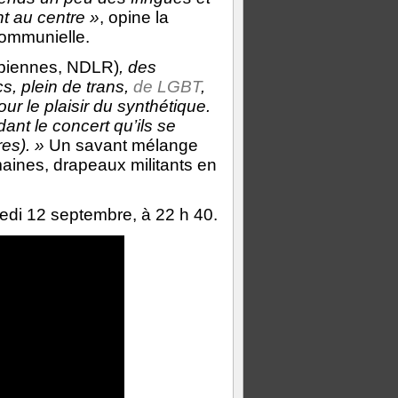
nt au centre »
, opine la
communielle.
sbiennes, NDLR)
, des
s, plein de trans,
de LGBT
,
r le plaisir du synthétique.
ant le concert qu’ils se
res). »
Un savant mélange
aines, drapeaux militants en
di 12 septembre, à 22 h 40.