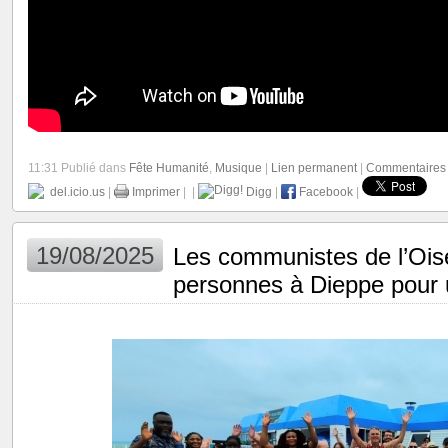
11:31 Publié dans
Fête Humanité
,
Musique
|
Lien permanent
|
Commentaires 
del.icio.us
|
Imprimer
|
|
Digg
|
Facebook
|
19/08/2025
Les communistes de l’Oi
personnes à Dieppe pour 