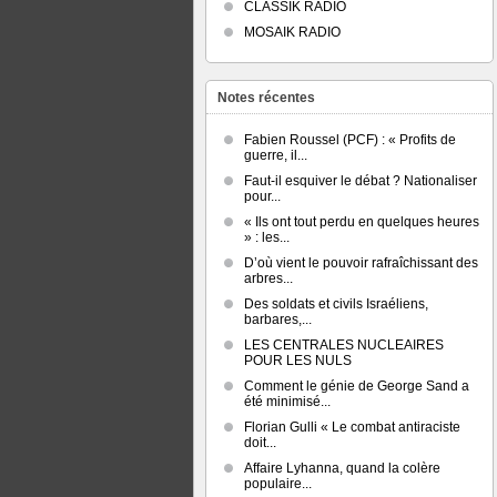
CLASSIK RADIO
MOSAIK RADIO
Notes récentes
Fabien Roussel (PCF) : « Profits de
guerre, il...
Faut-il esquiver le débat ? Nationaliser
pour...
« Ils ont tout perdu en quelques heures
» : les...
D’où vient le pouvoir rafraîchissant des
arbres...
Des soldats et civils Israéliens,
barbares,...
LES CENTRALES NUCLEAIRES
POUR LES NULS
Comment le génie de George Sand a
été minimisé...
Florian Gulli « Le combat antiraciste
doit...
Affaire Lyhanna, quand la colère
populaire...