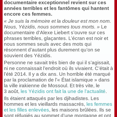
documentaire exceptionnel revient sur ces
années terribles et les fantômes qui hantent
encore ces femmes.
« Je suis la mémoire et la douleur est mon nom.
Nous, Yézidis, nous sommes tous morts. »
Le
documentaire d‘Alexe Liebert s’ouvre sur ces
phrases terribles, glaçantes. L’écran est noir et
nous sommes seuls avec des mots qui
résonnent d’autant plus durement qu’on se
souvient des Yézidis.
Personne ne savait très bien de qui il s’agissait,
ni ne connaissait l’endroit où ils vivaient. C’était à
l’été 2014. Il y a dix ans. Un horrible été marqué
par la proclamation de l’« État islamique » dans
la ville irakienne de Mossoul. Et très vite, le
3 août,
les Yézidis ont fait la une de l’actualité
.
Ils étaient attaqués par les djihadistes. Les
hommes et les vieillards massacrés,
les femmes
et les filles enlevées
, les maisons brûlées. Ils se
sont réfugiés au sommet d’une montagne et ont