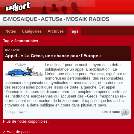
E-MOSAIQUE - ACTUSe - MOSAIK RADIOS
Notes
Catégories
Archives
Tags
Tag > économistes
06/05/2015
Appel - « La Grèce, une chance pour l’Europe »
Le collectif pour un audit citoyen de la dette
publiquelance un appel à mobilisation «La
Grèce, une chance pour l’Europe», signé par de
nombreuses personnalités, des responsables
nationaux d’organisations syndicales et associatives, et soutenu par
des responsables politiques issus de toute la gauche. Cet appel
dénonce le discours de discorde entre les peuples européens porté par
les institutions européennes qui accusent des «Grecs irresponsables»
et menacent de les exclure de la zone euro. Il rappelle que les audits
citoyens de la dette publique en cours dans plusieurs pays...
Lire la suite
1
Écrit par
diazd
Plus de notes disponibles.
> Haut de page