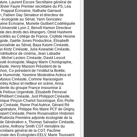
ature, Laurent Escure Secrétaire général de
 Olivier Faure Premier secrétaire du PS, Léa
 Frappat Écrivaine, Nathalie Garraud
n, Fabien Gay Sénateur et directeur de
e écologiste au Sénat, Yann Gonzalez
uène Écrivaine, Murielle Guilbert Codéléguée
 Université Lyon 2, Benoît Hamon Directeur
ste des droits des étrangers, Omid Hashemi
 sociétés au Collège de France, Clotilde Hesme
ste, Gaëlle Jones Productrice, Élisabeth
 socialiste au Sénat, Baya Kasmi Cinéaste,
s Klotz Cinéaste, Julia Kowalski Cinéaste,
istributrice de cinéma, Jean Labadie
, Michel Leclerc Cinéaste, David Lescot
éputé écologiste, Maguy Marin Chorégraphe,
néaste, Henry Masson Président de la
n, Co-président de l’institut la Boëtie,
e Humoriste, Yasmine Modestine Actrice et
 Mysius Cinéaste, Corinne Narassiguin
Nordey Acteur et metteur en scène, Anna
sidente du groupe France insoumise à
k Pelloux Urgentiste, Élisabeth Perceval
hilibert Cinéaste, Just Philippot Cinéaste,
nique Pinçon-Charlot Sociologue, Éric Piolle
gi Cinéaste, Reine Prat Autrice, Gérard Ré
gistrature, Philippe Rio Maire PCF de Grigny,
opert Cinéaste, Pierre Rosanvallon Historien
Rubirola Première adjointe écologiste de la
r de Génération·s, Thomas Salvador Cinéaste,
n scène, Anthony Smith CGT ministère du
secrétaire général de la CGT, Pacôme
ionale des Écologistes-EELV, Marie Toussaint