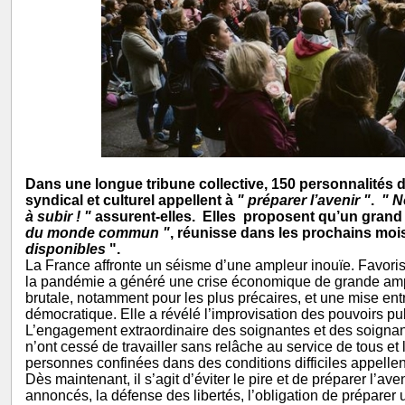
Dans une longue tribune collective, 150 personnalités d
syndical et culturel appellent à
" préparer l’avenir "
.
" 
à subir ! "
assurent-elles. Elles proposent qu’un gran
du monde commun "
, réunisse dans les prochains mo
disponibles
".
La France affronte un séisme d’une ampleur inouïe. Favorisé
la pandémie a généré une crise économique de grande amp
brutale, notamment pour les plus précaires, et une mise en
démocratique. Elle a révélé l’improvisation des pouvoirs pub
L’engagement extraordinaire des soignantes et des soignant
n’ont cessé de travailler sans relâche au service de tous et 
personnes confinées dans des conditions difficiles appell
Dès maintenant, il s’agit d’éviter le pire et de préparer l’av
annoncés, la défense des libertés, l’obligation de préparer 