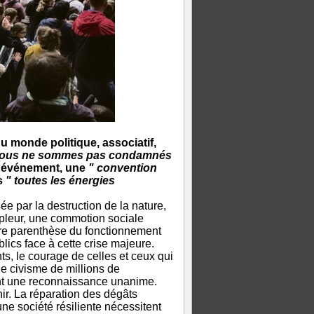
u monde politique, associatif,
Nous ne sommes pas condamnés
d événement, une
" convention
is
" toutes les énergies
e par la destruction de la nature,
leur, une commotion sociale
tre parenthèse du fonctionnement
lics face à cette crise majeure.
s, le courage de celles et ceux qui
le civisme de millions de
ent une reconnaissance unanime.
enir. La réparation des dégâts
une société résiliente nécessitent