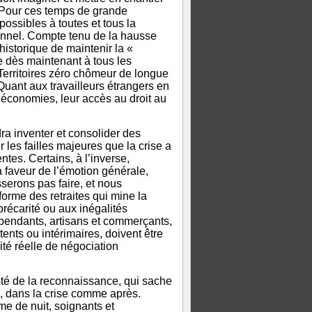
 Pour ces temps de grande
possibles à toutes et tous la
ionnel. Compte tenu de la hausse
istorique de maintenir la «
e dès maintenant à tous les
e Territoires zéro chômeur de longue
uant aux travailleurs étrangers en
 économies, leur accès au droit au
dra inventer et consolider des
 les failles majeures que la crise a
ntes. Certains, à l’inverse,
a faveur de l’émotion générale,
serons pas faire, et nous
forme des retraites qui mine la
récarité ou aux inégalités
épendants, artisans et commerçants,
ents ou intérimaires, doivent être
ité réelle de négociation
été de la reconnaissance, qui sache
as, dans la crise comme après.
me de nuit, soignants et