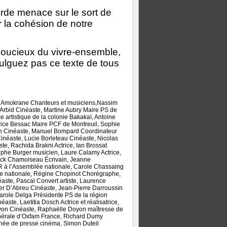
ourde menace sur le sort de
 la cohésion de notre
soucieux du vivre-ensemble,
mulguez pas ce texte de tous
m Amokrane Chanteurs et musiciens,Nassim
 Arbid Cinéaste, Martine Aubry Maire PS de
e artistique de la colonie Bakakaï, Antoine
rice Bessac Maire PCF de Montreuil, Sophie
ain Cinéaste, Manuel Bompard Coordinateur
inéaste, Lucie Borleteau Cinéaste, Nicolas
e, Rachida Brakni Actrice, Ian Brossat
phe Burger musicien, Laure Calamy Actrice,
rick Chamoiseau Écrivain, Jeanne
à l’Assemblée nationale, Carole Chassaing
lée nationale, Régine Chopinot Chorégraphe,
aste, Pascal Convert artiste, Laurence
er D’Abreu Cinéaste, Jean-Pierre Darroussin
arole Delga Présidente PS de la région
aste, Laetitia Dosch Actrice et réalisatrice,
yon Cinéaste, Raphaëlle Doyon maîtresse de
générale d’Oxfam France, Richard Dumy
chée de presse cinéma, Simon Duteil