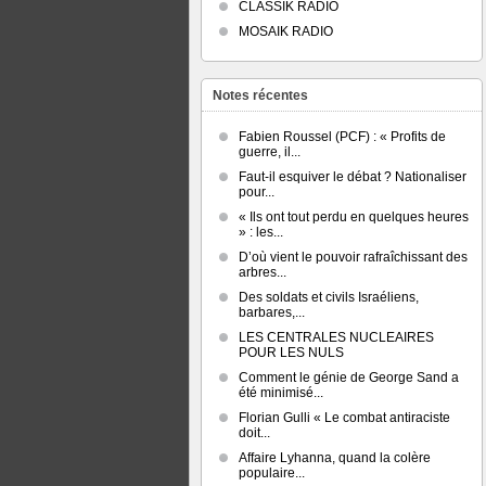
CLASSIK RADIO
MOSAIK RADIO
Notes récentes
Fabien Roussel (PCF) : « Profits de
guerre, il...
Faut-il esquiver le débat ? Nationaliser
pour...
« Ils ont tout perdu en quelques heures
» : les...
D’où vient le pouvoir rafraîchissant des
arbres...
Des soldats et civils Israéliens,
barbares,...
LES CENTRALES NUCLEAIRES
POUR LES NULS
Comment le génie de George Sand a
été minimisé...
Florian Gulli « Le combat antiraciste
doit...
Affaire Lyhanna, quand la colère
populaire...