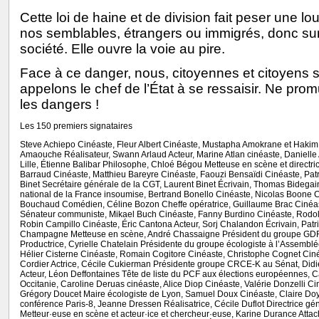
Cette loi de haine et de division fait peser une l
nos semblables, étrangers ou immigrés, donc sur
société. Elle ouvre la voie au pire.
Face à ce danger, nous, citoyennes et citoyens 
appelons le chef de l’État à se ressaisir. Ne pro
les dangers !
Les 150 premiers signataires
Steve Achiepo Cinéaste, Fleur Albert Cinéaste, Mustapha Amokrane et Haki
Amaouche Réalisateur, Swann Arlaud Acteur, Marine Atlan cinéaste, Danielle
Lille, Étienne Balibar Philosophe, Chloé Bégou Metteuse en scène et directric
Barraud Cinéaste, Matthieu Bareyre Cinéaste, Faouzi Bensaïdi Cinéaste, Pat
Binet Secrétaire générale de la CGT, Laurent Binet Écrivain, Thomas Bideg
national de la France insoumise, Bertrand Bonello Cinéaste, Nicolas Boone C
Bouchaud Comédien, Céline Bozon Cheffe opératrice, Guillaume Brac Cinéast
Sénateur communiste, Mikael Buch Cinéaste, Fanny Burdino Cinéaste, Rodol
Robin Campillo Cinéaste, Éric Cantona Acteur, Sorj Chalandon Écrivain, Pat
Champagne Metteuse en scène, André Chassaigne Président du groupe GDR 
Productrice, Cyrielle Chatelain Présidente du groupe écologiste à l’Assemb
Hélier Cisterne Cinéaste, Romain Cogitore Cinéaste, Christophe Cognet Ciné
Cordier Actrice, Cécile Cukierman Présidente groupe CRCE-K au Sénat, Didi
Acteur, Léon Deffontaines Tête de liste du PCF aux élections européennes, C
Occitanie, Caroline Deruas cinéaste, Alice Diop Cinéaste, Valérie Donzelli Ciné
Grégory Doucet Maire écologiste de Lyon, Samuel Doux Cinéaste, Claire Do
conférence Paris-8, Jeanne Dressen Réalisatrice, Cécile Duflot Directrice 
Metteur·euse en scène et acteur·ice et chercheur·euse, Karine Durance Atta