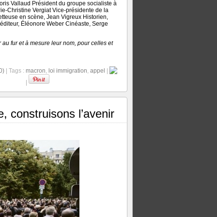
ris Vallaud Président du groupe socialiste à
e-Christine Vergiat Vice-présidente de la
metteuse en scène, Jean Vigreux Historien,
t éditeur, Éléonore Weber Cinéaste, Serge
 au fur et à mesure leur nom, pour celles et
0)
| Tags :
macron
,
loi immigration
,
appel
|
|
e, construisons l’avenir