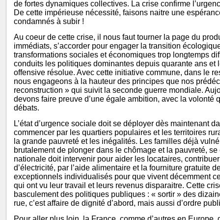
de fortes dynamiques collectives. La crise confirme l’urgenc
De cette impérieuse nécessité, faisons naitre une espéra
condamnés à subir !
Au coeur de cette crise, il nous faut tourner la page du produc
immédiats, s’accorder pour engager la transition écologi
transformations sociales et économiques trop longtemps dif
conduits les politiques dominantes depuis quarante ans et l
offensive résolue. Avec cette initiative commune, dans le r
nous engageons à la hauteur des principes que nos prédéce
reconstruction » qui suivit la seconde guerre mondiale. Auj
devons faire preuve d’une égale ambition, avec la volonté 
débats.
L’état d’urgence sociale doit se déployer dès maintenant d
commencer par les quartiers populaires et les territoires rura
la grande pauvreté et les inégalités. Les familles déjà vul
brutalement de plonger dans le chômage et la pauvreté, se c
nationale doit intervenir pour aider les locataires, contribue
d’électricité, par l’aide alimentaire et la fourniture gratuit
exceptionnels individualisés pour que vivent décemment cel
qui ont vu leur travail et leurs revenus disparaitre. Cette cri
basculement des politiques publiques : « sortir » des dizai
rue, c’est affaire de dignité d’abord, mais aussi d’ordre publi
Pour aller plus loin, la France, comme d’autres en Europe, d