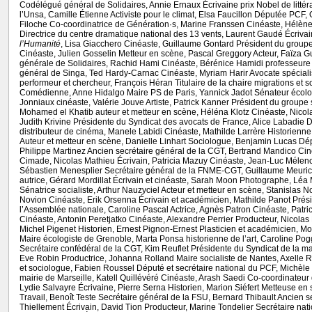
Codélégué général de Solidaires, Annie Ernaux Écrivaine prix Nobel de littér
l’Unsa, Camille Étienne Activiste pour le climat, Elsa Faucillon Députée PCF,
Filoche Co-coordinatrice de Génération·s, Marine Franssen Cinéaste, Hélène
Directrice du centre dramatique national des 13 vents, Laurent Gaudé Écrivai
l’Humanité
, Lisa Giacchero Cinéaste, Guillaume Gontard Président du group
Cinéaste, Julien Gosselin Metteur en scène, Pascal Greggory Acteur, Faïza G
générale de Solidaires, Rachid Hami Cinéaste, Bérénice Hamidi professeure
général de Singa, Ted Hardy-Carnac Cinéaste, Myriam Harir Avocate spéciali
performeur et chercheur, François Héran Titulaire de la chaire migrations et
Comédienne, Anne Hidalgo Maire PS de Paris, Yannick Jadot Sénateur écologi
Jonniaux cinéaste, Valérie Jouve Artiste, Patrick Kanner Président du groupe
Mohamed el Khatib auteur et metteur en scène, Héléna Klotz Cinéaste, Nicola
Judith Krivine Présidente du Syndicat des avocats de France, Alice Labadie D
distributeur de cinéma, Manele Labidi Cinéaste, Mathilde Larrère Historienne
Auteur et metteur en scène, Danielle Linhart Sociologue, Benjamin Lucas D
Philippe Martinez Ancien secrétaire général de la CGT, Bertrand Mandico Ci
Cimade, Nicolas Mathieu Écrivain, Patricia Mazuy Cinéaste, Jean-Luc Mélencho
Sébastien Menesplier Secrétaire général de la FNME-CGT, Guillaume Meuric
autrice, Gérard Mordillat Écrivain et cinéaste, Sarah Moon Photographe, Léa
Sénatrice socialiste, Arthur Nauzyciel Acteur et metteur en scène, Stanislas 
Novion Cinéaste, Erik Orsenna Écrivain et académicien, Mathilde Panot Pré
l’Assemblée nationale, Caroline Pascal Actrice, Agnès Patron Cinéaste, Patric
Cinéaste, Antonin Peretjatko Cinéaste, Alexandre Perrier Producteur, Nicolas P
Michel Pigenet Historien, Ernest Pignon-Ernest Plasticien et académicien, Mo
Maire écologiste de Grenoble, Marta Ponsa historienne de l’art, Caroline Pog
Secrétaire confédéral de la CGT, Kim Reuflet Présidente du Syndicat de la ma
Eve Robin Productrice, Johanna Rolland Maire socialiste de Nantes, Axelle R
et sociologue, Fabien Roussel Député et secrétaire national du PCF, Michèle 
mairie de Marseille, Katell Quillévéré Cinéaste, Arash Saedi Co-coordinateu
Lydie Salvayre Écrivaine, Pierre Serna Historien, Marion Siéfert Metteuse e
Travail, Benoît Teste Secrétaire général de la FSU, Bernard Thibault Ancien 
Thiellement Écrivain, David Tion Producteur, Marine Tondelier Secrétaire nat