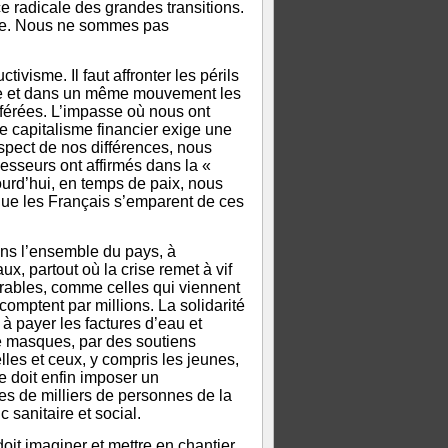
e radicale des grandes transitions.
nce. Nous ne sommes pas
tivisme. Il faut affronter les périls
que et dans un même mouvement les
férées. L’impasse où nous ont
e capitalisme financier exige une
espect de nos différences, nous
sseurs ont affirmés dans la «
ourd’hui, en temps de paix, nous
que les Français s’emparent de ces
ans l’ensemble du pays, à
ux, partout où la crise remet à vif
nérables, comme celles qui viennent
omptent par millions. La solidarité
r à payer les factures d’eau et
e de masques, par des soutiens
les et ceux, y compris les jeunes,
se doit enfin imposer un
nes de milliers de personnes de la
c sanitaire et social.
oit imaginer et mettre en chantier