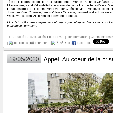
Tête de liste des Écologistes aux européennes, Marion Truchaud Cinéaste, Bo
l’Assemblée, Najat Vallaud-Belkacem Présidente de France Terre d’asile, Mari
Ligue des droits de l’Homme Virgil Vernier Cinéaste, Marie Vialle Actrice et 
Jonathan Vinel Cinéaste, Benoît Volnais Cinéaste, Bernard Wallet Écrivain e
Wolikow Historien, Alice Zeniter Écrivaine et cinéaste.
Plus de 1 500 autres citoyen.nes ont déjà signé cet appel. Nous allons publier
ceux qui le souhaitent.
11:12 Publié dans
Actualités
,
Point de vue
|
Lien permanent
|
Commentaires (
|
del.icio.us
|
Imprimer
|
|
Digg
|
Facebook
|
19/05/2020
Appel. Au coeur de la cris