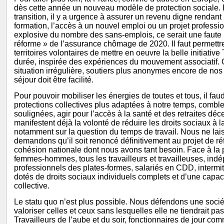
dès cette année un nouveau modèle de protection sociale.
transition, il y a urgence à assurer un revenu digne rendant 
formation, l’accès à un nouvel emploi ou un projet profess
explosive du nombre des sans-emplois, ce serait une faute h
réforme » de l’assurance chômage de 2020. Il faut permettr
territoires volontaires de mettre en oeuvre la belle initiativ
durée, inspirée des expériences du mouvement associatif. Q
situation irrégulière, soutiers plus anonymes encore de nos
séjour doit être facilité.
Pour pouvoir mobiliser les énergies de toutes et tous, il fau
protections collectives plus adaptées à notre temps, combler
soulignées, agir pour l’accès à la santé et des retraites déce
manifestent déjà la volonté de réduire les droits sociaux à l
notamment sur la question du temps de travail. Nous ne lais
demandons qu’il soit renoncé définitivement au projet de ré
cohésion nationale dont nous avons tant besoin. Face à la p
femmes-hommes, tous les travailleurs et travailleuses, ind
professionnels des plates-formes, salariés en CDD, intermitt
dotés de droits sociaux individuels complets et d’une capac
collective.
Le statu quo n’est plus possible. Nous défendons une soci
valoriser celles et ceux sans lesquelles elle ne tiendrait p
Travailleurs de l’aube et du soir, fonctionnaires de jour com