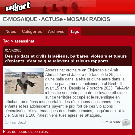
E-MOSAIQUE - ACTUSe - MOSAIK RADIOS
Notes
Catégories
Archives
Tags
Tag > assassinat
01/07/2026
Des soldats et civils Israéliens, barbares, violeurs et tueurs
d'enfants, c'est ce que relèvent plusieurs rapports
Assassinat ordinaire en Cisjordanie : Amir
Ahmad Jawad Jaber a été fauché le 29 juin
d’une balle dans la tête et d’une autre dans la
poitrine par l’armée israélienne, à al-Bireh. Il
avait 15 ans. Depuis le 7 octobre 2023, Tel-Aviv
intensifie son entreprise de nettoyage ethnique
sur ce territoire occupé et le revendique en
affichant un mépris insupportable des résolutions onusiennes. Les
enfants et les adolescents payent le prix fort de ces violations
généralisées et systématiques des droits humains, jusqu’au droit à la
vie. Sur les 1 100 Palestiniens tués après les attaques...
Lire la suite
0
Écrit par
diazd
Plus de notes disponibles.