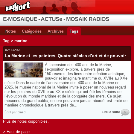
E-MOSAIQUE - ACTUSe - MOSAIK RADIOS
Notes
Catégories
Archives
Tags
Tag > marine
02/06/2026
La Marine et les peintres. Quatre siècles d’art et de pouvoir
À l’occasion des 400 ans de la Marine,
l’exposition explore, à travers près de
150 œuvres, les liens entre création artistique,
pouvoir et imaginaire maritime du XVIIe au XXe
siècle Dans le cadre de l’anniversaire des 400 ans de la Marine en
2026, le musée national de la Marine invite à poser un nouveau regard
sur les peintres du XVII e au XX e siècle qui ont été les témoins de
l’évolution du monde maritime et de la conquête des mers. Ce sujet
méconnu du grand public, encore peu voire jamais abordé, est traité de
manière chronologique à travers près de...
Lire la suite
0
Écrit par
diazd
Plus de notes disponibles.
> Haut de page