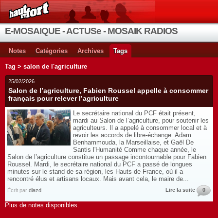
E-MOSAIQUE - ACTUSe - MOSAIK RADIOS
Notes
Catégories
Archives
Tags
Tag > salon de l'agriculture
25/02/2026
Salon de l’agriculture, Fabien Roussel appelle à consommer
français pour relever l’agriculture
Le secrétaire national du PCF était présent,
mardi au Salon de l’agriculture, pour soutenir les
agriculteurs. Il a appelé à consommer local et à
revoir les accords de libre-échange. Adam
Benhammouda, la Marseillaise, et Gaël De
Santis l'Humanité Comme chaque année, le
Salon de l’agriculture constitue un passage incontournable pour Fabien
Roussel. Mardi, le secrétaire national du PCF a passé de longues
minutes sur le stand de sa région, les Hauts-de-France, où il a
rencontré élus et artisans locaux. Mais avant cela, le maire de...
Lire la suite
0
Écrit par
diazd
Plus de notes disponibles.