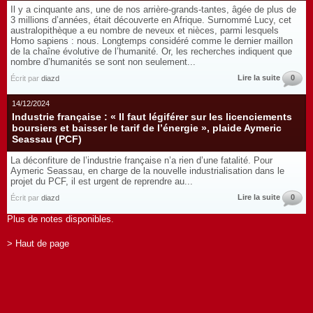
Il y a cinquante ans, une de nos arrière-grands-tantes, âgée de plus de
3 millions d’années, était découverte en Afrique. Surnommé Lucy, cet
australopithèque a eu nombre de neveux et nièces, parmi lesquels
Homo sapiens : nous. Longtemps considéré comme le dernier maillon
de la chaîne évolutive de l’humanité. Or, les recherches indiquent que
nombre d’humanités se sont non seulement...
Lire la suite
0
Écrit par
diazd
14/12/2024
Industrie française : « Il faut légiférer sur les licenciements
boursiers et baisser le tarif de l’énergie », plaide Aymeric
Seassau (PCF)
La déconfiture de l’industrie française n’a rien d’une fatalité. Pour
Aymeric Seassau, en charge de la nouvelle industrialisation dans le
projet du PCF, il est urgent de reprendre au...
Lire la suite
0
Écrit par
diazd
Plus de notes disponibles.
> Haut de page