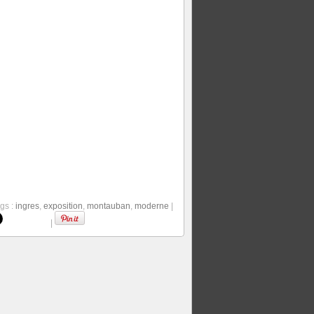
gs :
ingres
,
exposition
,
montauban
,
moderne
|
|