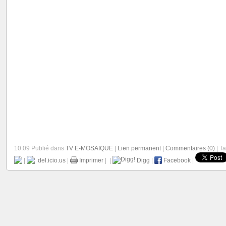
10:09 Publié dans
TV E-MOSAIQUE
|
Lien permanent
|
Commentaires (0)
| Ta
|
del.icio.us
|
Imprimer
|
|
Digg
|
Facebook
|