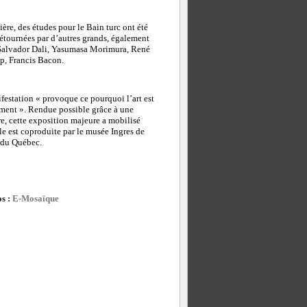
e, des études pour le Bain turc ont été
détournées par d’autres grands, également
Salvador Dali, Yasumasa Morimura, René
p, Francis Bacon.
festation « provoque ce pourquoi l’art est
nnement ». Rendue possible grâce à une
e, cette exposition majeure a mobilisé
le est coproduite par le musée Ingres de
 du Québec.
os :
E-Mosaïque