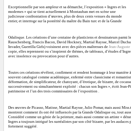
Exceptionnelle par son ampleur et sa démarche, l’exposition « Ingres et les
modernes » qui se tient actuellement à Montauban met en scène une
judicieuse confrontation d’œuvres, plus de deux cents venues du monde
entier, et interroge sur la postérité du maître du Bain turc et de la Grande
Odalisque. Les créations d’une centaine de plasticiens et dessinateurs parmi
Rauschenberg, Francis Bacon, David Hockney, Martial Raysse, Marcel Duchamp
Invader, Guerrilla Girls) voisinent avec des pièces maîtresses de
Jean-Auguste
copie, elles reprennent ou s’inspirent de thèmes, de tableaux, d’études d’Ingres
avec insolence ou provocation pour d’autres.
Toutes ces créations révèlent, confirment et rendent hommage à leur manière 
souvent catalogué comme académique, enfermé entre classicisme et romantism
déformation, de simplificateur, de chatoyant, d’érotique, de bizarre, de cocas
successivement ou simultanément exploité : chacun son Ingres », écrit Jean-P
patrimoine et l’un des trois commissaires de l’exposition .
Des œuvres de Picasso, Matisse, Martial Raysse, Julio Pomar, mais aussi Miss.
montrent comment ils ont été influencés par la Grande Odalisque ou, tout auss
Considéré comme un génie de la peinture, mais aussi comme un artiste « dérang
Ingres a toujours intrigué les surréalistes par son côté bizarre, par les audaces
fortement suggéré.