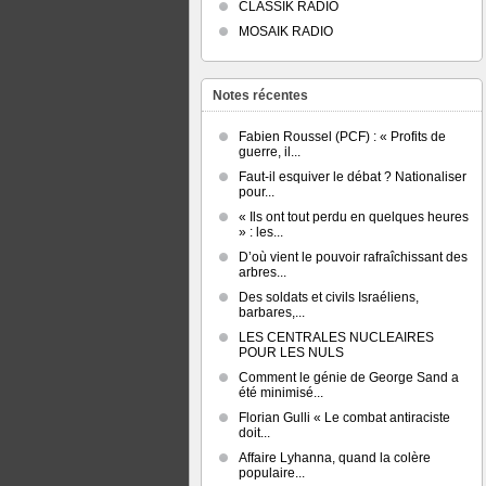
CLASSIK RADIO
MOSAIK RADIO
Notes récentes
Fabien Roussel (PCF) : « Profits de
guerre, il...
Faut-il esquiver le débat ? Nationaliser
pour...
« Ils ont tout perdu en quelques heures
» : les...
D’où vient le pouvoir rafraîchissant des
arbres...
Des soldats et civils Israéliens,
barbares,...
LES CENTRALES NUCLEAIRES
POUR LES NULS
Comment le génie de George Sand a
été minimisé...
Florian Gulli « Le combat antiraciste
doit...
Affaire Lyhanna, quand la colère
populaire...