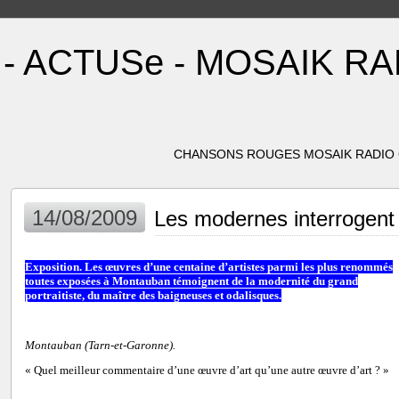
- ACTUSe - MOSAIK R
CHANSONS ROUGES MOSAIK RADIO C
14/08/2009
Les modernes interrogent l
Exposition. Les œuvres d’une centaine d’artistes parmi les plus renommés
toutes exposées à Montauban témoignent de la modernité du grand
portraitiste, du maître des baigneuses et odalisques.
Montauban (Tarn-et-Garonne).
« Quel meilleur commentaire d’une œuvre d’art qu’une autre œuvre d’art ? »