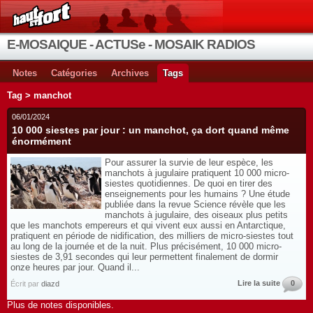
E-MOSAIQUE - ACTUSe - MOSAIK RADIOS
Notes
Catégories
Archives
Tags
Tag > manchot
06/01/2024
10 000 siestes par jour : un manchot, ça dort quand même
énormément
Pour assurer la survie de leur espèce, les
manchots à jugulaire pratiquent 10 000 micro-
siestes quotidiennes. De quoi en tirer des
enseignements pour les humains ? Une étude
publiée dans la revue Science révèle que les
manchots à jugulaire, des oiseaux plus petits
que les manchots empereurs et qui vivent eux aussi en Antarctique,
pratiquent en période de nidification, des milliers de micro-siestes tout
au long de la journée et de la nuit. Plus précisément, 10 000 micro-
siestes de 3,91 secondes qui leur permettent finalement de dormir
onze heures par jour. Quand il...
Lire la suite
0
Écrit par
diazd
Plus de notes disponibles.