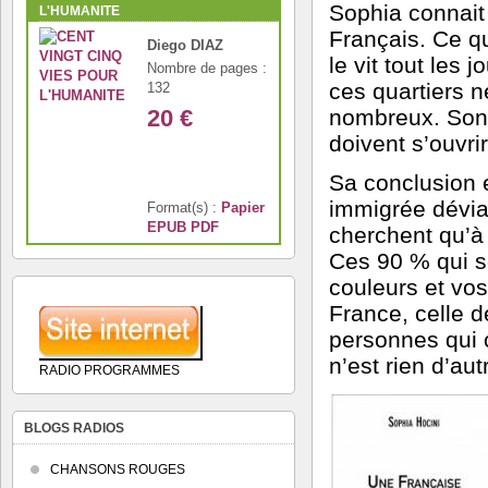
Sophia connait
L'HUMANITE
Français. Ce q
Diego DIAZ
le vit tout les 
Nombre de pages :
ces quartiers n
132
20 €
nombreux. Son a
doivent s
’
ouvrir
Sa conclusion 
immigrée dévian
Format(s) :
Papier
EPUB
PDF
cherchent qu
’
à
Ces 90 % qui son
couleurs et vos
France, celle d
personnes qui 
n
’
est rien d
’
aut
RADIO PROGRAMMES
BLOGS RADIOS
CHANSONS ROUGES