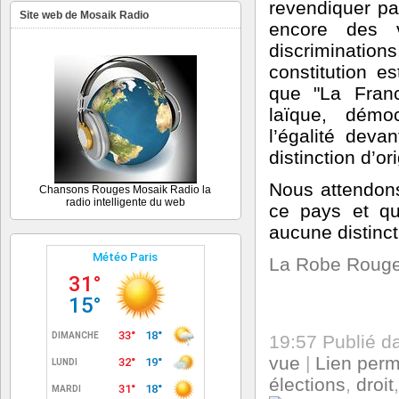
revendiquer pa
Site web de Mosaik Radio
encore des v
discriminatio
constitution e
que "La Franc
laïque, démo
l’égalité deva
distinction d’or
Nous attendons
Chansons Rouges Mosaik Radio la
radio intelligente du web
ce pays et qu
aucune distinct
La Robe Roug
19:57 Publié 
vue
|
Lien per
élections
,
droit