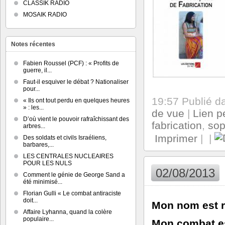
CLASSIK RADIO
MOSAIK RADIO
Notes récentes
Fabien Roussel (PCF) : « Profits de
guerre, il...
Faut-il esquiver le débat ? Nationaliser
pour...
19:57 Publié 
« Ils ont tout perdu en quelques heures
» : les...
de vue
|
Lien 
D’où vient le pouvoir rafraîchissant des
fabrication
,
sop
arbres...
Imprimer
|
|
Des soldats et civils Israéliens,
barbares,...
LES CENTRALES NUCLEAIRES
POUR LES NULS
02/08/2013
Comment le génie de George Sand a
été minimisé...
Florian Gulli « Le combat antiraciste
doit...
Mon nom est r
Affaire Lyhanna, quand la colère
populaire...
Mon combat es