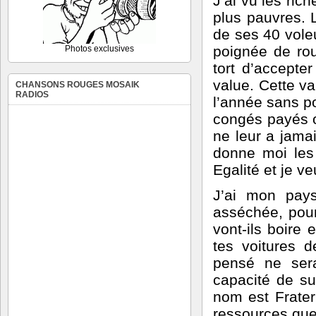
J’ai vu les ric
plus pauvres. 
de ses 40 voleu
poignée de rou
Photos exclusives
tort d’accepte
value. Cette va
CHANSONS ROUGES MOSAIK
RADIOS
l’année sans p
congés payés ou
ne leur a jama
donne moi les
Egalité et je v
J’ai mon pays
asséchée, pour 
vont-ils boire 
tes voitures d
pensé ne sera
capacité de su
nom est Fratern
ressources que