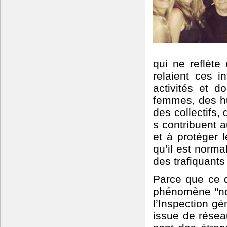
qui ne reflète
relaient ces i
activités et d
femmes, des hu
des collectifs
s contribuent a
et à protéger l
qu’il est norm
des trafiquan
Parce que ce qu
phénomène "norm
l’Inspection gé
issue de résea