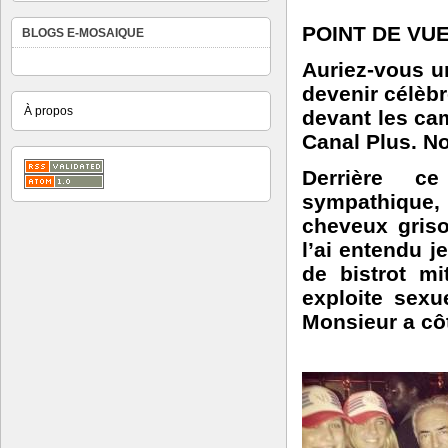
POINT DE VUE
BLOGS E-MOSAIQUE
Auriez-vous u
devenir célèbr
À propos
devant les ca
Canal Plus. N
Derrière c
sympathiqu
cheveux griso
l’ai entendu j
de bistrot m
exploite sex
Monsieur a cô