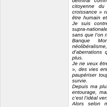
définirai com
citoyenne d
croissance » r
être humain e
Je suis contr
supra-nationa
sans que l’on n
Banque Mond
néolibéralism
d’aberrations 
plus.
Je ne veux êtr
», des vies en
paupériser tou
survie.
Depuis ma plus
entourage, mai
c’est l’idéal ver
Alors selon m