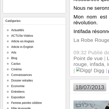
Nous ne serons
Mon nom est r
Catégories
révolution.
Intifada résonn
Actualités
ACTUSe-Vidéos
La Robe Roug
Article en Anglais
Article in English
09:32 Publié 
Arts
Point de vue
|
Blog
rouge
,
infada
,
Cactus
|
Digg
|
Cinéma
Connaissances
Dossier retraites
18/07/2013
Economie
Entretiens
Exposition
Femme peintre célèbre
Fête Humanité