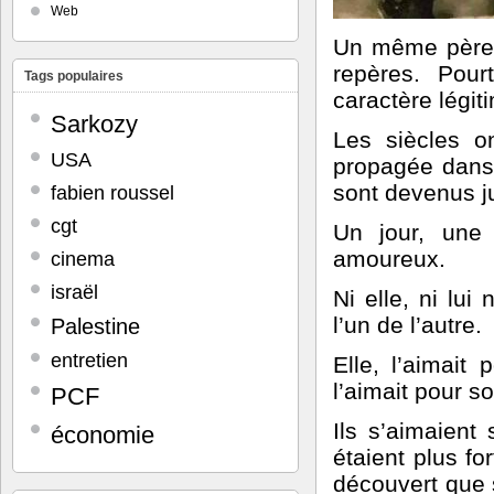
Web
Un même père m
repères. Pour
Tags populaires
caractère légiti
Sarkozy
Les siècles o
USA
propagée dans 
sont devenus j
fabien roussel
cgt
Un jour, une
amoureux.
cinema
israël
Ni elle, ni lui
l’un de l’autre.
Palestine
entretien
Elle, l’aimait
l’aimait pour s
PCF
Ils s’aimaient
économie
étaient plus fo
découvert que s