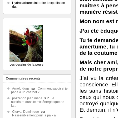
Hydrocarbures Interdire l’exploitation
maîtres à pens
du...
manière résist
Mon nom est r
J’ai été éduqu
Tu te demande
amertume, tu c
de la coutume
Mais cher ami,
Les dessins de la poule
de notre propr
J’ai vu la cré
Commentaires récents
conscience. Ell
ArnoldIdogs
sur
Comment savoir si je
les sans histoi
parle à un chatbot ?
ceux qui nous 
pozzebon jean marie
sur
Le
nucléaire dans le mix énergétique de
octroyé quelqu
la...
Et demain, il n
Clerval Dominique
sur
Rassemblement pour la paix à