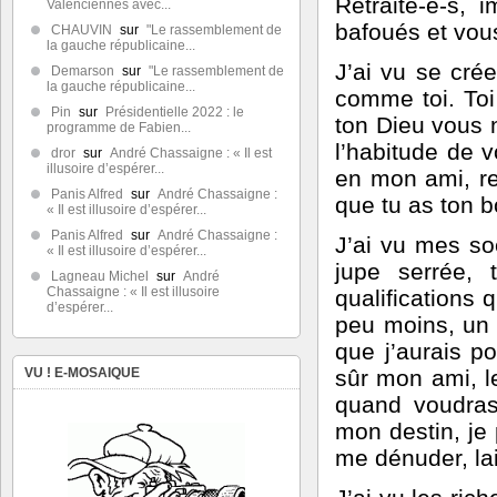
Retraité-e-s, 
Valenciennes avec...
bafoués et vou
CHAUVIN
sur
"Le rassemblement de
la gauche républicaine...
J’ai vu se cré
Demarson
sur
"Le rassemblement de
la gauche républicaine...
comme toi. Toi 
Pin
sur
Présidentielle 2022 : le
ton Dieu vous 
programme de Fabien...
l’habitude de v
dror
sur
André Chassaigne : « Il est
illusoire d’espérer...
en mon ami, ret
Panis Alfred
sur
André Chassaigne :
que tu as ton b
« Il est illusoire d’espérer...
Panis Alfred
sur
André Chassaigne :
J’ai vu mes soe
« Il est illusoire d’espérer...
jupe serrée,
Lagneau Michel
sur
André
Chassaigne : « Il est illusoire
qualifications 
d’espérer...
peu moins, un p
que j’aurais p
sûr mon ami, l
VU ! E-MOSAIQUE
quand voudras
mon destin, je 
me dénuder, la