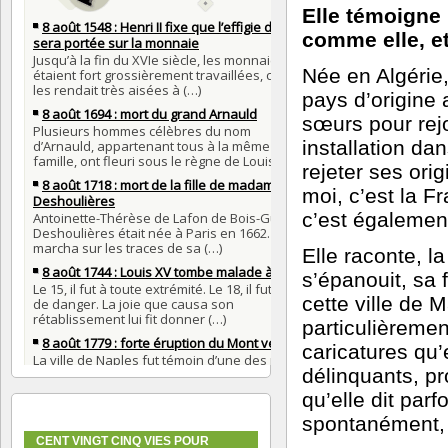
Elle témoigne 
comme elle, et
Née en Algérie,
pays d
’
origine
sœurs pour rejo
installation da
rejeter ses ori
moi, c
’
est la F
c
’
est également
Elle raconte, la
s
’
épanouit, sa f
cette ville de M
particulièremen
caricatures qu
’
délinquants, pr
qu
’
elle dit par
spontanément, 
CENT VINGT CINQ VIES POUR