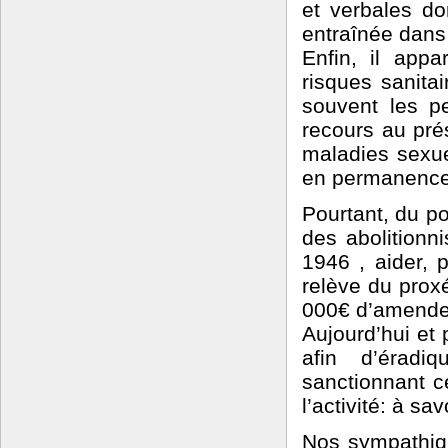
et verbales do
entraînée dans 
Enfin, il appa
risques sanita
souvent les pe
recours au prés
maladies sexue
en permanence
Pourtant, du po
des abolitionn
1946 , aider, 
relève du prox
000€ d’amende
Aujourd’hui et 
afin d’éradi
sanctionnant c
l’activité: à sa
Nos sympathiq