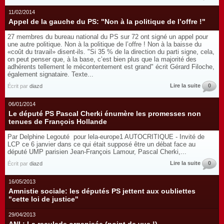
11/02/2014
Appel de la gauche du PS: "Non à la politique de l’offre !"
27 membres du bureau national du PS sur 72 ont signé un appel pour
une autre politique. Non à la politique de l’offre ! Non à la baisse du
«coût du travail» disent-ils. "Si 35 % de la direction du parti signe, cela,
on peut penser que, à la base, c’est bien plus que la majorité des
adhérents tellement le mécontentement est grand" écrit Gérard Filoche,
également signataire. Texte...
Lire la suite
0
Écrit par
diazd
06/01/2014
Le député PS Pascal Cherki énumère les promesses non
tenues de François Hollande
Par Delphine Legouté pour lela-europe1 AUTOCRITIQUE - Invité de
LCP ce 6 janvier dans ce qui était supposé être un débat face au
député UMP parisien Jean-François Lamour, Pascal Cherki,...
Lire la suite
0
Écrit par
diazd
16/05/2013
Amnistie sociale: les députés PS jettent aux oubliettes
"cette loi de justice"
29/04/2013