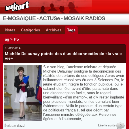
E-MOSAIQUE - ACTUSe - MOSAIK RADIOS
Notes
Catégories
Archives
Tags
Tag > PS
16/09/2014
Michèle Delaunay pointe des élus déconnectés de «la vraie
vie»
Sur son blog, l'ancienne ministre et députée
Michèle Delaunay souligne la déconnexion des
réalités de certains de ses collègues Après avoir
brillamment réussi ses études à Sciences-Po, le
jeune étudiant intègre la fonction publique, ou le
cabinet d’un élu, avant d’être parachuté dans
une circonscription facile, sous le regard
bienveillant «d’un mentor», et d’y rester implanté
pour plusieurs mandats, en les cumulant bien
évidemment. Voilà le parcours d’un certain type
de politiques français, tel que décrit par
l’ancienne ministre déléguée aux Personnes
âgées et à l’autonomie,...
Lire la suite
0
Écrit par
diazd