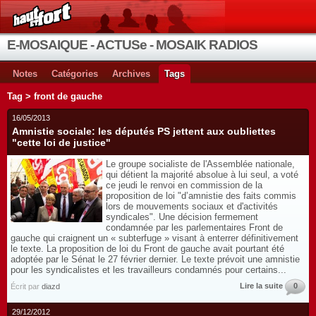
E-MOSAIQUE - ACTUSe - MOSAIK RADIOS
Notes
Catégories
Archives
Tags
Tag > front de gauche
16/05/2013
Amnistie sociale: les députés PS jettent aux oubliettes
"cette loi de justice"
Le groupe socialiste de l'Assemblée nationale,
qui détient la majorité absolue à lui seul, a voté
ce jeudi le renvoi en commission de la
proposition de loi "d’amnistie des faits commis
lors de mouvements sociaux et d'activités
syndicales". Une décision fermement
condamnée par les parlementaires Front de
gauche qui craignent un « subterfuge » visant à enterrer définitivement
le texte. La proposition de loi du Front de gauche avait pourtant été
adoptée par le Sénat le 27 février dernier. Le texte prévoit une amnistie
pour les syndicalistes et les travailleurs condamnés pour certains...
Lire la suite
0
Écrit par
diazd
29/12/2012