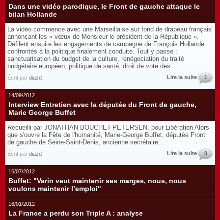
Dans une vidéo parodique, le Front de gauche attaque le
bilan Hollande
La vidéo commence avec une Marseillaise sur fond de drapeau français
annonçant les « vœux de Monsieur le président de la République ».
Défilent ensuite les engagements de campagne de François Hollande
confrontés à la politique finalement conduite. Tout y passe :
sanctuarisation du budget de la culture, renégociation du traité
budgétaire européen, politique de santé, droit de vote des...
Lire la suite
1
Écrit par
diazd
14/09/2012
Interview Entretien avec la députée du Front de gauche,
Marie George Buffet
Recueilli par JONATHAN BOUCHET-PETERSEN, pour Libération Alors
que s'ouvre la Fête de l'humanité, Marie-George Buffet, députée Front
de gauche de Seine-Saint-Denis, ancienne secrétaire...
Lire la suite
0
Écrit par
diazd
16/07/2012
Buffet: "Varin veut maintenir ses marges, nous, nous
voulons maintenir l’emploi"
16/01/2012
La France a perdu son Triple A : analyse