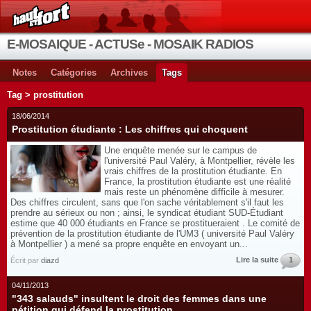
E-MOSAIQUE - ACTUSe - MOSAIK RADIOS
Notes
Catégories
Archives
Tags
Tag > prostitution
18/06/2014
Prostitution étudiante : Les chiffres qui choquent
Une enquête menée sur le campus de
l'université Paul Valéry, à Montpellier, révèle les
vrais chiffres de la prostitution étudiante. En
France, la prostitution étudiante est une réalité
mais reste un phénomène difficile à mesurer.
Des chiffres circulent, sans que l'on sache véritablement s'il faut les
prendre au sérieux ou non ; ainsi, le syndicat étudiant SUD-Étudiant
estime que 40 000 étudiants en France se prostitueraient . Le comité de
prévention de la prostitution étudiante de l'UM3 ( université Paul Valéry
à Montpellier ) a mené sa propre enquête en envoyant un...
Lire la suite
1
Écrit par
diazd
04/11/2013
"343 salauds" insultent le droit des femmes dans une
pétition qui défend la prostitution