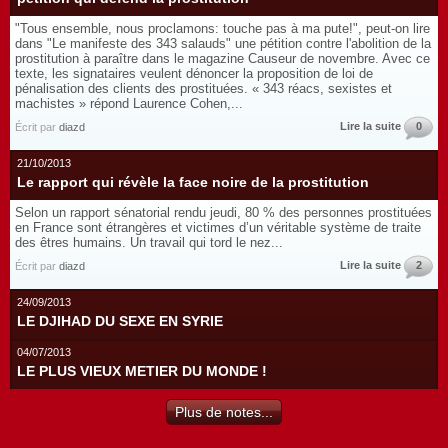
"Tous ensemble, nous proclamons: touche pas à ma pute!", peut-on lire
dans "Le manifeste des 343 salauds" une pétition contre l'abolition de la
prostitution à paraître dans le magazine Causeur de novembre. Avec ce
texte, les signataires veulent dénoncer la proposition de loi de
pénalisation des clients des prostituées. « 343 réacs, sexistes et
machistes » répond Laurence Cohen,...
Lire la suite
0
Écrit par
diazd
21/10/2013
Le rapport qui révèle la face noire de la prostitution
Selon un rapport sénatorial rendu jeudi, 80 % des personnes prostituées
en France sont étrangères et victimes d’un véritable système de traite
des êtres humains. Un travail qui tord le nez...
Lire la suite
2
Écrit par
diazd
24/09/2013
LE DJIHAD DU SEXE EN SYRIE
04/07/2013
LE PLUS VIEUX METIER DU MONDE !
Plus de notes...