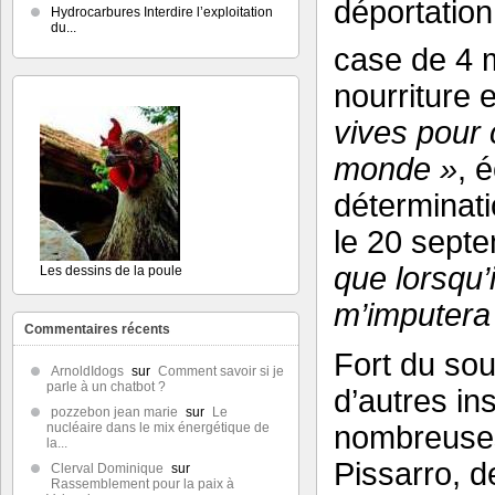
déportation
Hydrocarbures Interdire l’exploitation
du...
case de 4 
nourriture 
vives pour 
monde »
, 
déterminati
le 20 sept
que lorsqu’
Les dessins de la poule
m’imputera
Commentaires récents
Fort du sou
ArnoldIdogs
sur
Comment savoir si je
parle à un chatbot ?
d’autres in
pozzebon jean marie
sur
Le
nombreuses
nucléaire dans le mix énergétique de
la...
Pissarro, d
Clerval Dominique
sur
Rassemblement pour la paix à