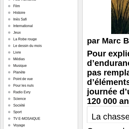
Film
Histoire
Inès Safi
International
Jeux
par
Marc B
La Robe rouge
Le dessin du mois
Pour expli
Livre
Médias
d’enduran
Musique
pas rempl
Planète
Point de vue
d’éléments
Pour les nuls
journée d’
Radio Evry
120 000 an
Science
Société
Sport
La chasse 
TV E-MOSAIQUE
Voyage