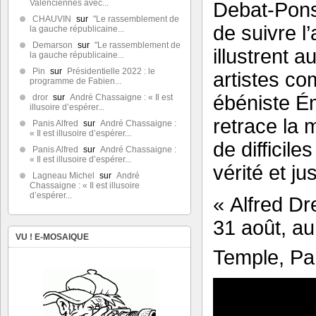
Valenciennes avec...
Debat-Ponsa
CHAUVIN
sur
"Le rassemblement de
de suivre l’
la gauche républicaine...
Demarson
sur
"Le rassemblement de
illustrent a
la gauche républicaine...
Pin
sur
Présidentielle 2022 : le
artistes co
programme de Fabien...
ébéniste Ém
dror
sur
André Chassaigne : « Il est
illusoire d’espérer...
retrace la 
Panis Alfred
sur
André Chassaigne :
« Il est illusoire d’espérer...
de difficil
Panis Alfred
sur
André Chassaigne :
« Il est illusoire d’espérer...
vérité et ju
Lagneau Michel
sur
André
Chassaigne : « Il est illusoire
d’espérer...
« Alfred Dre
31 août, au
VU ! E-MOSAIQUE
Temple, Par