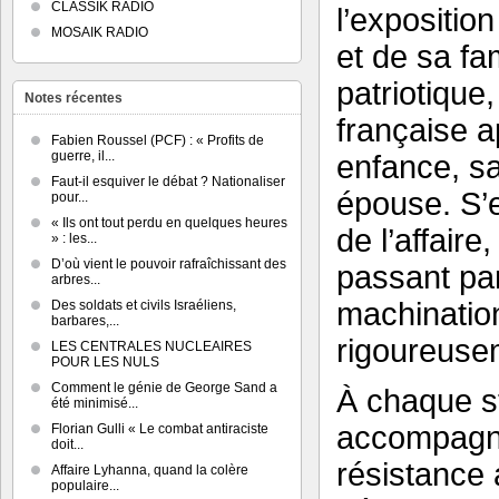
CLASSIK RADIO
l’expositio
MOSAIK RADIO
et de sa fa
patriotique
Notes récentes
française a
Fabien Roussel (PCF) : « Profits de
guerre, il...
enfance, sa
Faut-il esquiver le débat ? Nationaliser
épouse. S’
pour...
« Ils ont tout perdu en quelques heures
de l’affaire
» : les...
D’où vient le pouvoir rafraîchissant des
passant pa
arbres...
machination
Des soldats et civils Israéliens,
barbares,...
rigoureuse
LES CENTRALES NUCLEAIRES
POUR LES NULS
Comment le génie de George Sand a
À chaque s
été minimisé...
accompagnen
Florian Gulli « Le combat antiraciste
doit...
résistance 
Affaire Lyhanna, quand la colère
populaire...