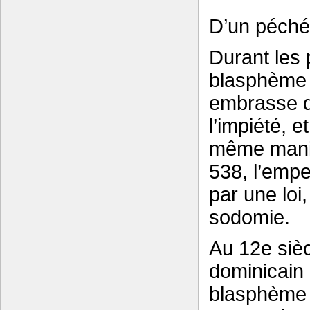
D’un péché 
Durant les 
blasphème e
embrasse di
l’impiété, 
même manièr
538, l’empe
par une loi
sodomie.
Au 12e siè
dominicain 
blasphème d