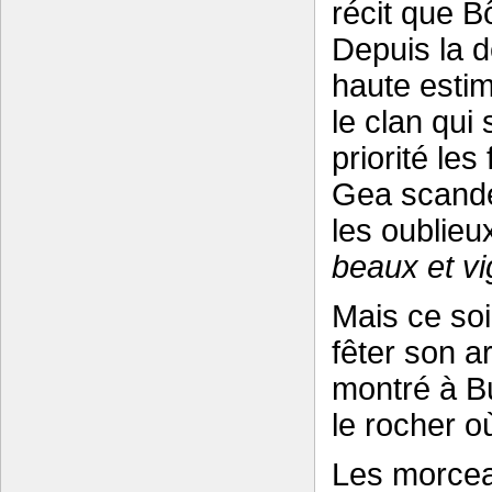
récit que Bô
Depuis la d
haute estime
le clan qui 
priorité le
Gea scande 
les oublieu
beaux et v
Mais ce soi
fêter son a
montré à B
le rocher o
Les morcea