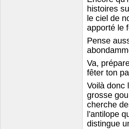
histoires s
le ciel de n
apporté le 
Pense aussi
abondammen
Va, prépar
fêter ton p
Voilà donc 
grosse gour
cherche de
l’antilope 
distingue u