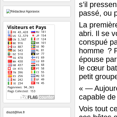
s’il presse
passé, ou p
La première
abri. Il se
conspué par
homme ? Pou
épouse par
le cœur batt
petit group
« — Aujourd
capable de n
Vois tout c
diazd@live.fr