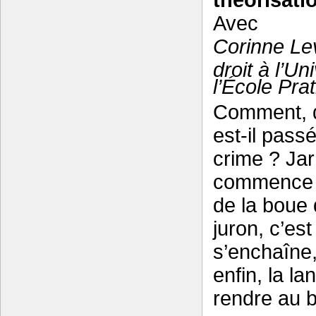
théorisati
Avec
Corinne Le
droit à l’Un
l’École Pra
Comment, d
est-il pass
crime ? Jarn
commence p
de la boue
juron, c’est
s’enchaîne,
enfin, la l
rendre au b