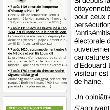
Si depuis l
citoyenneté 
pour ceux q
persécutions
l’antisémiti
électorale 
ouvertement
caricatures,
d’Édouard D
visiteur est
de haine.
Un opiniâtr
S’appuyant
CENT VINGT CINQ VIES POUR