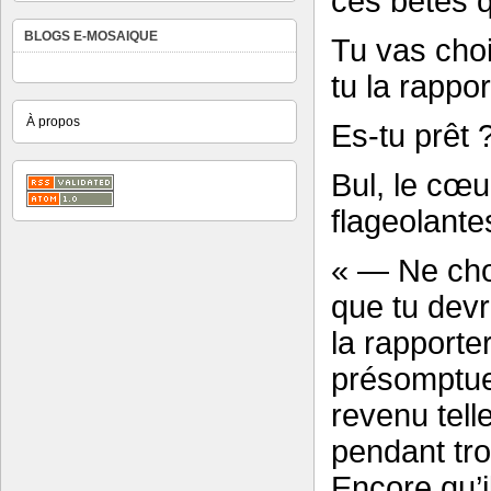
ces bêtes q
BLOGS E-MOSAIQUE
Tu vas choi
tu la rappor
À propos
Es-tu prêt 
Bul, le cœu
flageolante
« — Ne cho
que tu devr
la rapporte
présomptue
revenu tell
pendant troi
Encore qu’il