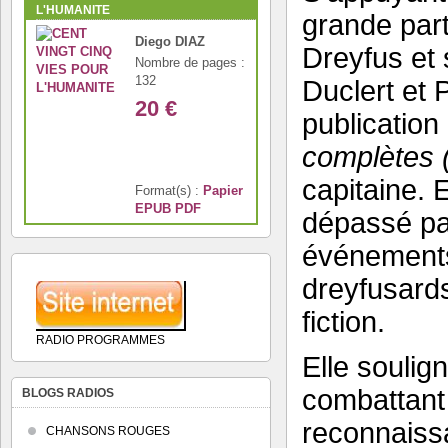
L'HUMANITE
grande par
Diego DIAZ
Dreyfus et 
Nombre de pages :
132
Duclert et P
20 €
publication
complètes 
capitaine. 
Format(s) :
Papier
EPUB
PDF
dépassé par
événements 
dreyfusards
fiction.
RADIO PROGRAMMES
Elle soulign
combattant d
BLOGS RADIOS
reconnaiss
CHANSONS ROUGES