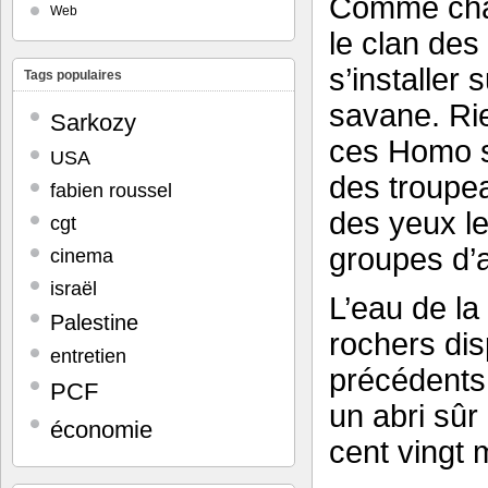
Comme chaq
Web
le clan des
s’installer 
Tags populaires
savane. Rie
Sarkozy
ces Homo s
USA
des troupea
fabien roussel
des yeux l
cgt
groupes d’an
cinema
israël
L’eau de la 
Palestine
rochers di
entretien
précédents 
PCF
un abri sûr
économie
cent vingt 