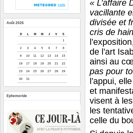
« L’affaire
vacillante 
divisée et 
Août 2026
cris de hai
D
L
M
M
J
V
S
l’exposition
1
2
3
4
5
6
7
8
de l’art Is
9
10
11
12
13
14
15
ainsi au cœ
16
17
18
19
20
21
22
pas pour t
23
24
25
26
27
28
29
l’appui, ell
30
31
et manifest
Ephemeride
visent à le
les tentati
celle du bo