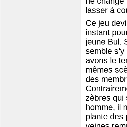
ne change 
lasser à co
Ce jeu devi
instant pour
jeune Bul. 
semble s’y
avons le t
mêmes scèn
des membres
Contraireme
zèbres qui 
homme, il n
plante des 
veines rem