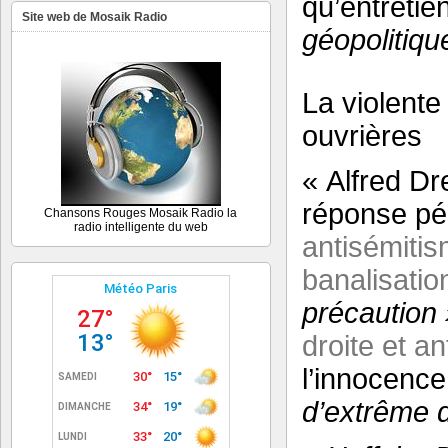
qu’entretie
Site web de Mosaik Radio
géopolitiqu
La violente
ouvrières
« Alfred Dr
réponse pé
Chansons Rouges Mosaik Radio la
radio intelligente du web
antisémitis
banalisatio
précaution 
droite et a
l’innocence
d’extrême dr