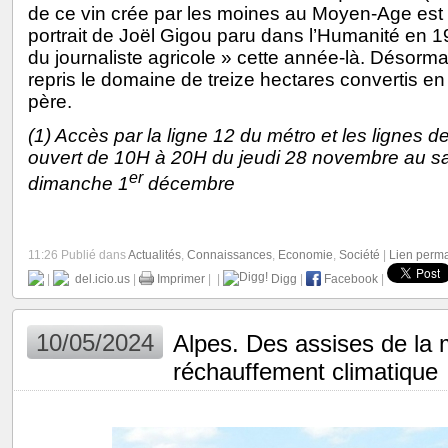
de ce vin crée par les moines au Moyen-Age est t
portrait de Joël Gigou paru dans l’Humanité en 1
du journaliste agricole » cette année-là. Désormais,
repris le domaine de treize hectares convertis en 
père.
(1) Accès par la ligne 12 du métro et les lignes 
ouvert de 10H à 20H du jeudi 28 novembre au sa
er
dimanche 1
décembre
11:26 Publié dans
Actualités
,
Connaissances
,
Economie
,
Société
|
Lien perm
|
del.icio.us
|
Imprimer
|
|
Digg
|
Facebook
|
10/05/2024
Alpes. Des assises de la
réchauffement climatique