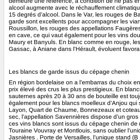
demeure une référence, à condition de ne pas en
alcool augmente avec le réchauffement climatique
15 degrés d’alcool. Dans le Var, les rouges de B
garde sont excellents pour accompagner les via
Roussillon, les rouges des appellations Faugères 
en cave, ce qui vaut également pour les vins dou
Maury et Banyuls. En blanc comme en rouge, l
Gassac, à Aniane dans l’Hérault, évoluent favora
Les blancs de garde issus du cépage chenin
En région bordelaise on a l’embarras du choix en 
prix élevé des crus les plus prestigieux. En blan
sauternes après 20 à 30 ans de bouteille est toujo
également pour les blancs moelleux d’Anjou qu
Layon, Quart de Chaume, Bonnezeaux et coteaux
sec, l’appellation Savennières dispose d’un gros
ces vins blancs sont issus du cépage chenin de
Touraine Vouvray et Montlouis, sans oublier l’uniq
Jasnières . Porte de Versailles, l’unique stand (B