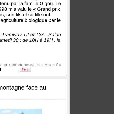
enu par la famille Gigou. Le
998 m’a valu le « Grand prix
 son fils et sa fille ont
agriculture biologique par le
de Tramway T2 et T3A . Salon
medi 30 ; de 10H à 19H , le
anent
|
Commentaires (0)
| Tags :
vins de fête
|
|
 montagne face au