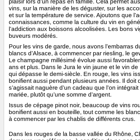
plaisir lors d’un repas en famille. Cela permet a
vins, sur la manière de les déguster, sur les acc
et sur la température de service. Ajoutons que l’
connaissances, comme la culture du vin en géné
l’addiction aux boissons alcoolisées. Les bons v
buveurs modérés.
Pour les vins de garde, nous avons l’embarras du
blancs d’Alsace, à commencer par riesling, le gewu
Le champagne millésimé évolue aussi favorablem
ans et plus. Dans le Jura le vin jaune et le vin de
qui dépasse le demi-siècle. En rouge, les vins 
bonifient aussi pendant plusieurs années. Il doit d
s’agissait naguère d’un cadeau que l’on intégrait
mariée, plutôt qu’une somme d’argent.
Issus de cépage pinot noir, beaucoup de vins r
bonifient aussi en bouteille, tout comme les bla
à commencer par les chablis de différents crus.
Dans les rouges de la basse vallée du Rhône, 