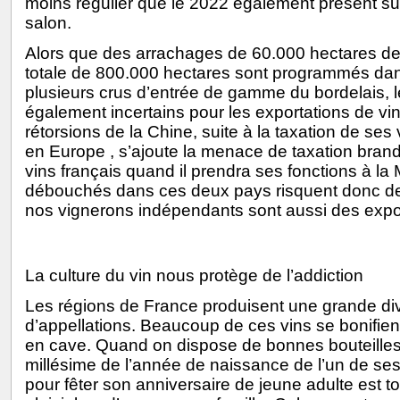
moins régulier que le 2022 également présent s
salon.
Alors que des arrachages de 60.000 hectares de 
totale de 800.000 hectares sont programmés dan
plusieurs crus d’entrée de gamme du bordelais, l
également incertains pour les exportations de vi
rétorsions de la Chine, suite à la taxation de ses
en Europe , s’ajoute la menace de taxation bran
vins français quand il prendra ses fonctions à l
débouchés dans ces deux pays risquent donc de
nos vignerons indépendants sont aussi des expor
La culture du vin nous protège de l’addiction
Les régions de France produisent une grande div
d’appellations. Beaucoup de ces vins se bonifie
en cave. Quand on dispose de bonnes bouteilles
millésime de l’année de naissance de l’un de ses
pour fêter son anniversaire de jeune adulte est