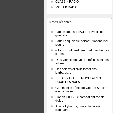
CLASSIK RADIO
MOSAIK RADIO
Notes récentes
Fabien Roussel (PCF) : « Profits de
guerre, il...
Faut-il esquiver le débat ? Nationaliser
pour...
« Ils ont tout perdu en quelques heures
» : les...
D’où vient le pouvoir rafraîchissant des
arbres...
Des soldats et civils Israéliens,
barbares,...
LES CENTRALES NUCLEAIRES
POUR LES NULS
Comment le génie de George Sand a
été minimisé...
Florian Gulli « Le combat antiraciste
doit...
Affaire Lyhanna, quand la colère
populaire...